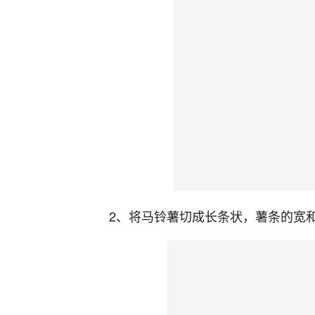
2、将马铃薯切成长条状，薯条的宽和