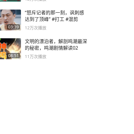
“怒斥记者的那一刻，讽刺感
达到了顶峰” #打工 #混剪
03:39
12万
次播放
文明的漂泊者，解剖鸣潮最深
的秘密，鸣潮剧情解读02
08:51
11万
次播放