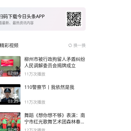
扫码下载今日头条APP
看最新、最热资讯内容
精彩视频
换一换
柳州市被行政拘留人矛盾纠纷
人民调解委员会揭牌成立
02:01
11万
次播放
110警察节丨我依然是我
03:25
11万
次播放
舞蹈《想你想不够》表演：南
宁市红光歌舞艺术团森林春红
舞蹈队。
02:40
12万
次播放