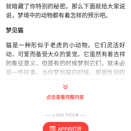
就暗藏了你特别的秘密。那么下面就给大家说
说，梦境中的动物都有着怎样的预示吧。
梦见猫
猫是一种形似于老虎的小动物。它们灵活好
动，可爱而备受大众的爱宠。它虽然有着吉祥
的象征意义，但是有的时候梦到它们，就未必
是一件好事。当你梦到猫的时候，根据性别的
不同，那么象征的意义也会大不相同。一般来
说，如果是男性经常梦到猫的话，这就意味着
点击查看完整内容
近期的工作压力较大，相当疲劳，需要良好的
休息。而假如是女性梦到猫，则代表在近期可
—— ©
2026
今日头条
——
能与伴侣存在着矛盾，并且已经处于即将爆发
的状态。可以视作一个人际关系的险兆。
APP内打开