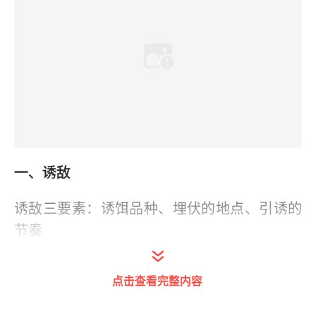
一、诱敌
诱敌三要素：诱饵品种、埋伏的地点、引诱的
节奏
1、诱饵品种：
点击查看完整内容
对于大多8本以下的阵型，其实城堡相对还是