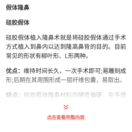
假体隆鼻
硅胶假体
硅胶假体植入隆鼻术就是将硅胶假体通过手术
方式植入到鼻内以达到隆高鼻背的目的。目前
常见的形状有柳叶形、L形两种。
优点：
维持时间长久，一次手术即可;易雕刻成
形;后期在其周围形成一层纤维包囊，易取出。
缺点：
硅胶假体隆鼻材料的硬度偏硬，在手感
上会出现一些生涩的感觉，也可能造成假体穿
出体外;硅胶假体隆鼻材料可能会出现透光和鼻
点击查看完整内容
尖发红现象;硅胶假体对有些过敏性体质的人可
能会产生一定的过敏反应。