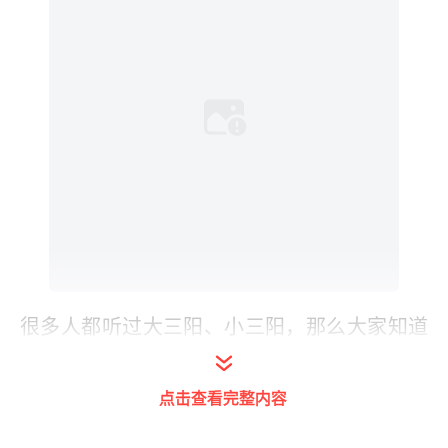
很多人都听过大三阳、小三阳，那么大家知道
乙肝两对半是什么吗？乙肝两对半又称乙肝五
项，是国内医院最常用的乙肝病毒 (HBV)感染
点击查看完整内容
检测血清标志物。乙型肝炎病毒免疫学标记一