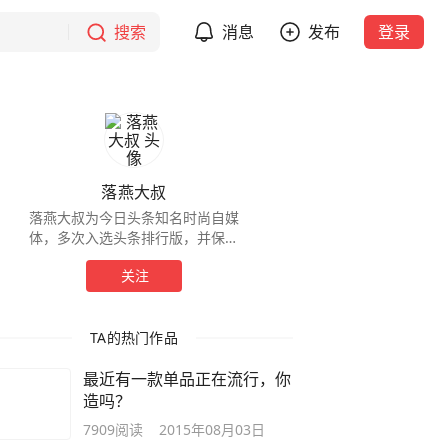
搜索
消息
发布
登录
落燕大叔
落燕大叔为今日头条知名时尚自媒
体，多次入选头条排行版，并保持
在搜狐全媒体排行榜中位列前50
关注
名。
TA的热门作品
最近有一款单品正在流行，你
造吗？
7909
阅读
2015年08月03日