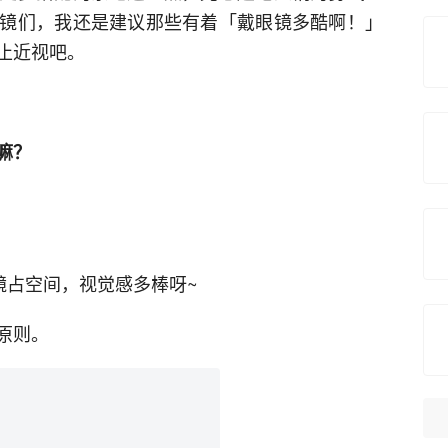
镜们，我还是建议那些有着「戴眼镜多酷啊！」
止近视吧。
嘛？
镜占空间，视觉感多棒呀~
原则。