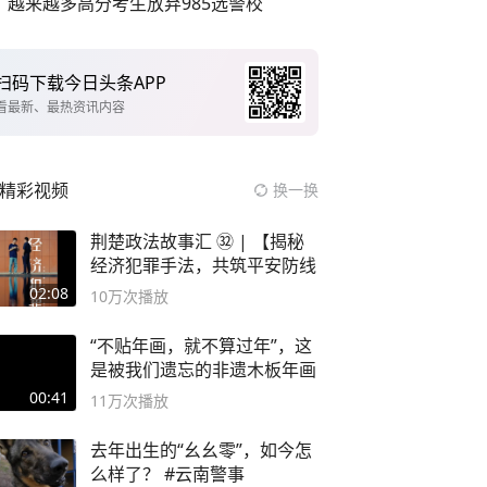
越来越多高分考生放弃985选警校
扫码下载今日头条APP
看最新、最热资讯内容
精彩视频
换一换
荆楚政法故事汇 ㉜ | 【揭秘
经济犯罪手法，共筑平安防线
02:08
10万
次播放
“不贴年画，就不算过年”，这
是被我们遗忘的非遗木板年画
00:41
11万
次播放
去年出生的“幺幺零”，如今怎
么样了？ #云南警事