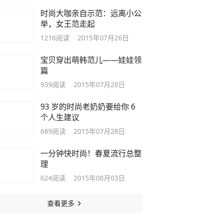
时尚大咖亲自示范：远离小公
举，女王范走起
1216
阅读
2015年07月26日
宝贝穿出萌韩范儿——娃娃领
篇
939
阅读
2015年07月28日
93 岁的时尚老奶奶要给你 6
个人生建议
689
阅读
2015年07月28日
一分钟快时尚！春夏流行总整
理
624
阅读
2015年08月03日
查看更多