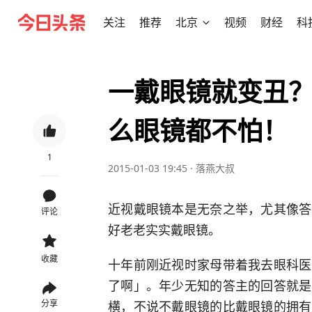
关注
推荐
北京
视频
财经
科
一戴眼镜就变丑
么眼镜都不怕！
1
2015-01-03 19:45
·
落燕大叔
近视戴眼镜本是无奈之举，尤其像答
评论
好老老实实戴眼镜。
收藏
十年前刚近视时家母带着我去眼科医
了啊」。年少无知的答主的回答就是
横，不说不戴眼镜的比戴眼镜的拥有
分享