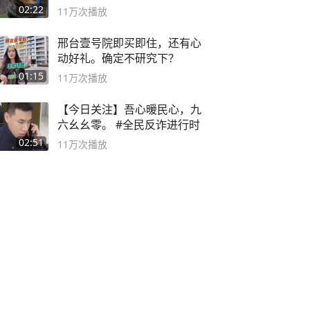
02:22
11万
次播放
邢台壹号院即买即住，还有心
动好礼。确定不研究下？
01:15
11万
次播放
【今日关注】吾心暖民心，九
六幺幺零。 #全民反诈进行时
02:51
11万
次播放