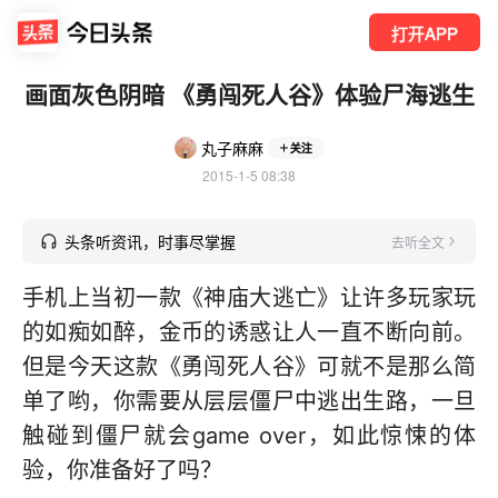
打开APP
画面灰色阴暗 《勇闯死人谷》体验尸海逃生
丸子麻麻
关注
2015-1-5 08:38
头条听资讯，时事尽掌握
去听全文
手机上当初一款《神庙大逃亡》让许多玩家玩
的如痴如醉，金币的诱惑让人一直不断向前。
但是今天这款《勇闯死人谷》可就不是那么简
单了哟，你需要从层层僵尸中逃出生路，一旦
触碰到僵尸就会game over，如此惊悚的体
验，你准备好了吗？