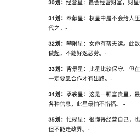
经营星：最会经营财富，财星
30划：
奉献星：权星中最不会给人
31划：
代之。-
攀附星：女命有帮夫运。此
32划：
做起，不能好逸恶劳。-
背景星：此星比较保守。但
33划：
一定要靠合作才有出路。-
承袭星：这是一颗富贵星，
34划：
各种信息，此星最怕不惜福。 -
忙碌星：很懂得经营自己，
35划：
但不能走政界。-