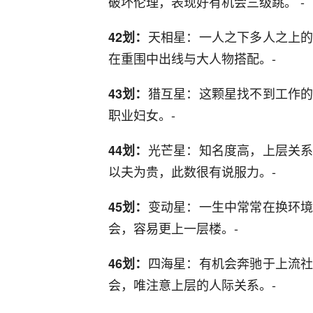
破坏伦理，表现好有机会三级跳。 -
天相星：一人之下多人之上
42划：
在重围中出线与大人物搭配。-
猎互星：这颗星找不到工作
43划：
职业妇女。-
光芒星：知名度高，上层关
44划：
以夫为贵，此数很有说服力。-
变动星：一生中常常在换环
45划：
会，容易更上一层楼。-
四海星：有机会奔驰于上流
46划：
会，唯注意上层的人际关系。-