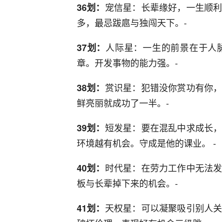
宠信星：长辈缘好，一生顺
36划：
多，最忌跋扈与独闯天下。-
人际星：一生的前景在于人
37划：
章。开发事物的能力强。-
赏识星：犯错没你赏功有你
38划：
鲜亮丽就成功了一半。-
短发星：要在混乱中求成长
39划：
环境越有机会。守成是他的课业。 -
时代星：在劳力工作中无法
40划：
板与长辈掉下来的机会。-
天权星：可以凝聚吸引别人
41划：