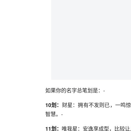
如果你的名字总笔划是：-
财星：拥有不发则已，一鸣
10划：
智慧。-
唯我星：安逸享成型，比较让
11划：