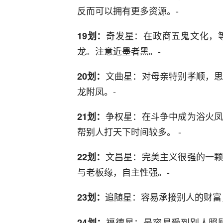
反而可以拥有更多资源。-
奇发星：在政商五鬼文化，
19划：
龙。注意近墨者黑。-
文曲星：对母亲特别孝顺，
20划：
龙附凤。-
争权星：在斗争中成为浴火
21划：
帮别人打天下时间较多。 -
文昌星：完美主义很强的一
22划：
与老板缘，自主性强。-
追随星：容易承接别人的财富
23划：
福德星：最容易受到别人照
24划：