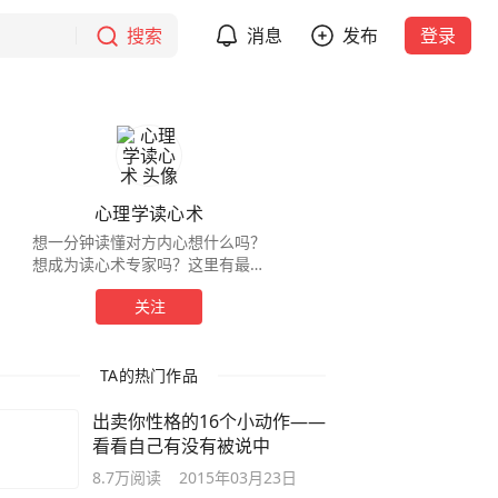
搜索
消息
发布
登录
心理学读心术
想一分钟读懂对方内心想什么吗？
想成为读心术专家吗？这里有最权
威的心理专家等着你，心与心的交
关注
流！
TA的热门作品
出卖你性格的16个小动作——
看看自己有没有被说中
8.7万
阅读
2015年03月23日