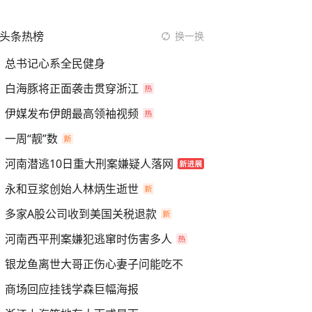
头条热榜
换一换
总书记心系全民健身
白海豚将正面袭击贯穿浙江
伊媒发布伊朗最高领袖视频
一周“靓”数
河南潜逃10日重大刑案嫌疑人落网
永和豆浆创始人林炳生逝世
多家A股公司收到美国关税退款
河南西平刑案嫌犯逃窜时伤害多人
银龙鱼离世大哥正伤心妻子问能吃不
商场回应挂钱学森巨幅海报