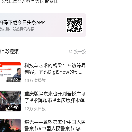
浙江上海等地有大雨或暴雨
扫码下载今日头条APP
看最新、最热资讯内容
精彩视频
换一换
科技与艺术的桥梁：专访跨界
创客，解码DigiShow的创新
之路
18:18
13万
次播放
重庆版胖东来也开到吾悦广场
了 #永辉超市 #重庆版胖永辉
00:50
12万
次播放
巡光——致敬第五个中国人民
警察节#中国人民警察节 @抖