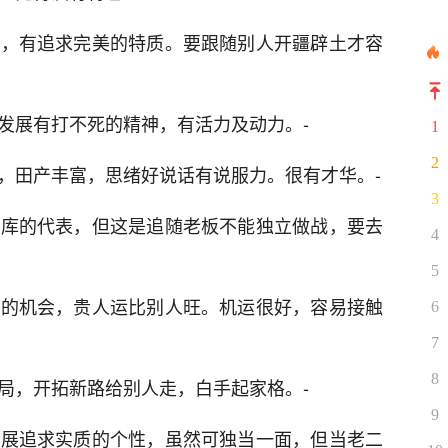
的，有追求完美的特质。要跟随别人开疆辟土才容
发展有打不死的精神，有活力及动力。-
1
2
，田产丰富，思绪好说话有说服力。很有才华。-
3
财库的代表，但这是追随老板不能独立做战，要去
4
5
错的机会，贵人运比别人旺。机运很好，容易接触
6
7
8
局，开拓新路给别人走，白手起家格。-
9
发展追求实质的个性，虽然可独当一面，但当老二