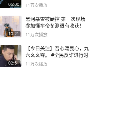
音小助手
05:00
11万
次播放
黑河暴雪被硬控 第一次现场
参加懂车帝冬测很有收获！
10:21
11万
次播放
【今日关注】吾心暖民心，九
六幺幺零。 #全民反诈进行时
02:51
11万
次播放