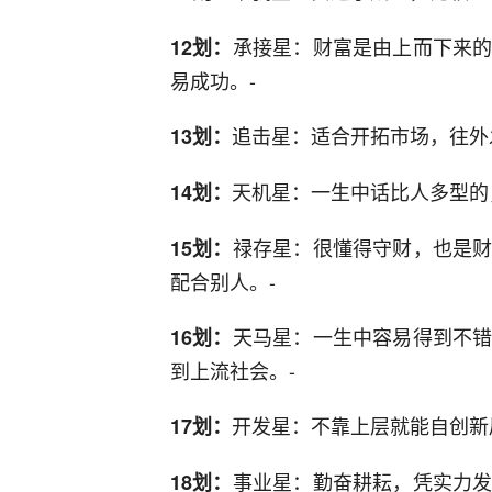
承接星：财富是由上而下来
12划：
易成功。-
追击星：适合开拓市场，往外
13划：
天机星：一生中话比人多型的
14划：
禄存星：很懂得守财，也是
15划：
配合别人。-
天马星：一生中容易得到不
16划：
到上流社会。-
开发星：不靠上层就能自创新
17划：
事业星：勤奋耕耘，凭实力
18划：