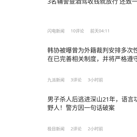
法，前一晚“听背”的单词已经记得非常牢固。 就这样，李柘远成绩
3名辅警查酒驾收钱就放行 还致
绩一直名列前茅，长期稳居年级第一的宝座。 高三时期，李柘远却
人梦寐以求的机会 —— 清华大学
考美国耶鲁！ 虽然对美国高考的知识一片空白，但李柘远依旧胸有成竹，他开始翻阅
闪电新闻
10
评论
前天04:11
国内外学霸笔记，归纳总结各种方法，
如，在英语这关难题上，他花了三天
韩协被曝曾为外籍裁判安排多次
一个“六步鸡血背单词法”，仅用10天
在已完善相关制度，并将严格遵
逐步的复习中，李柘远还用“康奈尔笔
多感官刺激记忆把知识点记牢，”主题分类法“梳理逻辑
习方法是快速发展的关键。” 最终，李柘远以托福116分（距离满分只差四分）和SAT
九派新闻
3
评论
3小时前
满分的成绩，成功获得了耶鲁大学的录取通知！ 耶鲁毕业后，他
行高盛；25岁重返校园，考进哈佛大
男子杀人后逃进深山21年，语言
是“百年一遇的人才”。 美国学术界为了挽留他更是开出了千万年薪和美国绿卡的诱
野人！警方因一句话破案
惑，面对巨额奖金的诱惑，李柘远感
报效祖国，国我必须回。” 回国后，为了让更多的学弟学妹能够掌握学习的奥秘，李
柘远将自己十几年来的求学经历和经
极目新闻
2
评论
2小时前