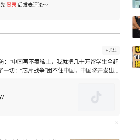
请先
登录
后发表评论～
关注
防：“中国再不卖稀土，我就把几十万留学生全赶
透了一切：“芯片战争”困不住中国，中国将开发出自
施，美国在
土矿山却面临技术瓶颈。对此，美国为了给对华
国留学生为筹码，施压中
Y/
中方不妥协，美国可能驱逐“数万名在美中国留学
却不知此方法会
“绝对是这样。禁令迫使中国人在芯片制造等各个