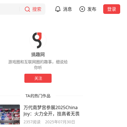
搜索
消息
发布
登录
搞趣网
游戏圈和互联网圈的趣事，细说给
你听
关注
TA的热门作品
万代南梦宫参展2025China
Joy：火力全开，技高者无畏
2357
阅读
2025年07月30日