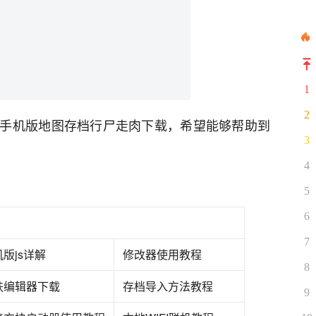
1
2
手机版地图存档行尸走肉下载，希望能够帮助到
3
4
5
6
7
版js详解
修改器使用教程
8
肤编辑器下载
存档导入方法教程
9