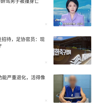
一路突飞猛进，成
一醉驾男子被撞身亡
迎来了一个让无数
的保送名额。可李柘远却拒绝了清华的保送，选择裸
最后建立出了一套适合自己的学习体系。 比
的时间上网搜索名校学霸的学习方法，并整理了
性招待，足协官员：现
就牢牢记住背熟了4000个英语单词，超级牛！ 在
守
记法”记笔记，用“三个一”精读法快速理解阅读，
…… 李柘远说：“学会正确的学
入职全球顶尖投资银
学深造，28岁荣登福布斯精英榜，哈佛校长称他
功能严重退化，活得像
谢说：“院长，谢谢你的赏识，但我来耶鲁是为了
验总结在《学习高手》中，这本书还获得央视点