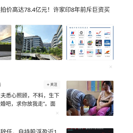
速记忆的秘诀，再到调整心态的良方，他都一一
拍价高达78.4亿元！许家印8年前斥巨资买
刺激记忆法，缩略词记忆法等，并给出了具体的
本保姆级的巧劲学习用书。 曾经李柘远的
的学习方法后，仅用半年就补回了之前落下的知
10几万送孩子去
手》效果好！（免责：本文不代表台海网观点）
效学习能力：[图片]
者
关注
丈夫悉心照顾，不料，生下
婚吧，求你放我走”。面
全部苦衷，听完所有人都
冬天，安徽
长辞任，自持股浮盈近1