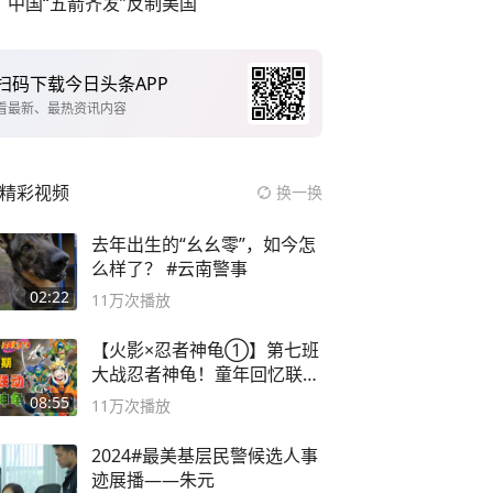
中国“五箭齐发”反制美国
扫码下载今日头条APP
看最新、最热资讯内容
精彩视频
换一换
去年出生的“幺幺零”，如今怎
么样了？ #云南警事
02:22
11万
次播放
【火影×忍者神龟①】第七班
大战忍者神龟！童年回忆联动
论武？
08:55
11万
次播放
2024#最美基层民警候选人事
迹展播——朱元