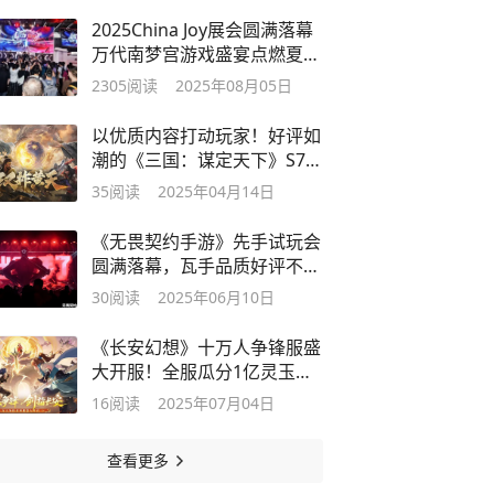
2025China Joy展会圆满落幕
万代南梦宫游戏盛宴点燃夏日
激情
2305
阅读
2025年08月05日
以优质内容打动玩家！好评如
潮的《三国：谋定天下》S7赛
季已上线
35
阅读
2025年04月14日
《无畏契约手游》先手试玩会
圆满落幕，瓦手品质好评不
断！
30
阅读
2025年06月10日
《长安幻想》十万人争锋服盛
大开服！全服瓜分1亿灵玉，
热血开战
16
阅读
2025年07月04日
查看更多