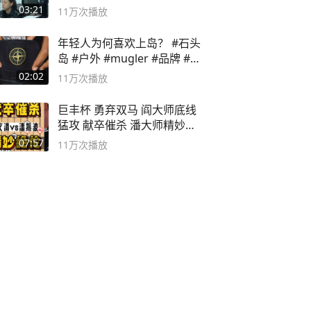
03:21
11万
次播放
年轻人为何喜欢上岛？ #石头
岛 #户外 #mugler #品牌 #足
球流氓
02:02
11万
次播放
巨丰杯 勇弃双马 阎大师底线
猛攻 献卒催杀 潘大师精妙入
局
07:57
11万
次播放