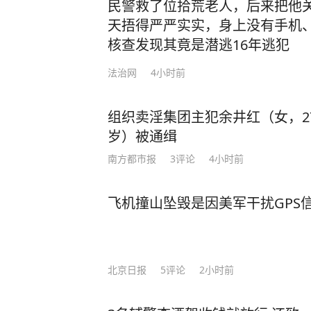
方面全速前进。” 面对美国芯片封锁，中国3年实现半导体设备国产化率从12%跃至3
民警救了位拾荒老人，后来把他
5%；稀土加工产能占全球90%，一纸
天捂得严严实实，身上没有手机
路”合作、RCEP贸易圈扩容，更让中国在全
核查发现其竟是潜逃16年逃犯
压：中国无人机成本只有美国的1%
法治网
4小时前
让美军司令直呼“没法比”。 而我国如今之所以有这样的底气，就是因为有人才的支
撑！ 据悉，2024年中国高层次科技人才数量达32,511人，占全球的27.9%，位居全球
组织卖淫集团主犯余井红（女，2
首位。 当然，授人以鱼不如授人以渔。除了技术人才，还有一种更可贵的“文化战
岁）被通缉
士”。比如李柘远——用自己的方式，为国家
于一个特殊的家庭环境，自幼父母离
南方都市报
3
评论
4小时前
导下，李柘远改变以前死记硬背的方
是，外公让李柘远总结出一套属于自己的高效学习方法。
飞机撞山坠毁是因美军干扰GPS
法”，将预习遇到的陌生公式和例题
等，把高中三年的知识点牢牢记住。 还有初高中时，李柘远应用“五大记忆法”，让学
习事半功倍： 李柘远在中学背诵《水调歌头》和《相见欢》时，就配合听以这两首词
北京日报
5
评论
2小时前
为蓝本的歌曲《明月几时有》《独上
李柘远睡前会把MP3放在床头，循