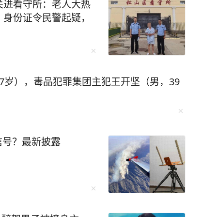
关进看守所：老人大热
出口管制便让F-35战机生产线告急。而“一带一
、身份证令民警起疑，
球经济动荡中稳如磐石。 还有无人机碾
，珠海航展上展示的无人机航母、机器狗作战群，
7岁），毒品犯罪集团主犯王开坚（男，39
未来培养更多的“芯片大脑”。 李柘远成长
异，成绩没人管也一塌糊涂。好在外公的悉心教
法，重新对知识点进行梳理、总结，更关键的
 比如他运用“抽象+具象混搭
信号？最新披露
相结合，促进理解；联想记忆法、缩略词记忆法
西楼》，同时刺激视觉和听觉，很快就记住了。
环播放词汇音频，直到自己睡去。通过这样的方