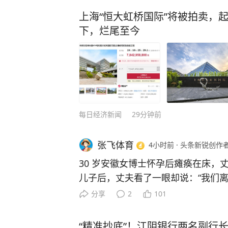
赞，康辉也极力推荐。 在书中，他详尽地分享了5大模块、8大方法、100多种学习秘
籍，从如何精准定位学习漏洞，到快
上海“恒大虹桥国际”将被拍卖，起
娓娓道来。 书中每部分都进行了更为详细的拆分，讲解了100+学习方法。比如，如何
下，烂尾至今
提高记忆力教你联想记忆法，多感官
操作方法。 《学习高手》这套书，除了他的独家方法，也有国内外学霸和专家的秘
诀，100多个学习方法给你参考，完全是一
表妹，成绩一直是倒数，自从用了他
识，最后如愿考上了211大学，并顺利保研。 不是吹嘘！很多家长花
辅导班，都不一定有买一本《学习高
每日经济新闻
29分钟前
点击下方即可下单，让孩子早日掌握高
张飞体育
4小时前
·
头条新锐创作
30 岁安徽女博士怀孕后瘫痪在床，
儿子后，丈夫看了一眼却说：“我们离
对妻子落泪质问，丈夫终于崩溃坦白
分享
2
101
沉默了。 主要信源：（中华网——回顾：安徽30岁博士，怀孕
后瘫痪，坚持生下儿子，丈夫却扭头就走） 2012年
“精准抄底”！江阴银行两名副行