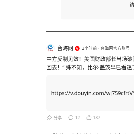
台海网
2小时前
·
台海网官方账号
中方反制见效！美国财政部长当场破
回去！” 殊不知，比尔·盖茨早已看
主芯片，并通过规模制造优势赶超上来！ 中国近期对稀土出口实施反制措
稀土供应链上高度依赖中国，重启本
博弈找筹码，居然把矛头指向了中国留学生身上！ 美国以中
https://v.douyin.com/wj759cfrtV
国撤销稀土出口管制新规。他声称若
生”，并威胁在金融、软件等领域升级行动。 美国想威胁中国让步，
更加激发中国的爆发力！ 举例，CNN主持人曾询问科技禁令是否 “以一种奇怪的方式
分享
12
187
产生了相反的效果”，盖茨回应称：