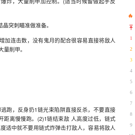
射爆炸，大量削甲加控制。(适当时候留做起手反
结晶突刺瞄准做准备。
1
量增加连击数，没有鬼月的配合很容易直接将敌人
大量削甲。
2
3
4
5
6
7
防御逃跑，反身扔1链光束陷阱直接反杀，不要直接
8
距离慢慢跑。(2)1链结束敌 人高度过低，链式
9
人高度适中就不要用链式炸弹击打敌人，容易将敌人