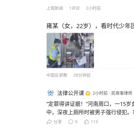
上观新闻
1
评论
2小时前
雍某（女，22岁），看时代少年
中国反邪教
28分钟前
法律公开课
2小时前
·
民商事律师
“定罪得讲证据！”河南周口，一15岁
中，深夜上厕所时被男子强行侵犯。
连夜赶到女孩家中，持镰刀将女孩的
分享
9
113
怀疑到自己头上，于是跟踪女孩回家