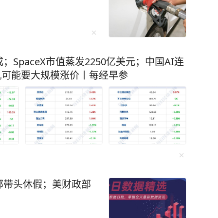
paceX市值蒸发2250亿美元；中国AI连
手机可能要大规模涨价丨每经早参
部带头休假；美财政部