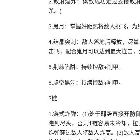
2.散射爆炸：诱敌成功走过去接散
杀。)
3.鬼月：掌握好距离将敌人挑飞，为
4.结晶突刺：敌人落地后释放，尽
击飞，配合鬼月可以达到最大连击，
5.荆棘陷阱：持续控敌+削甲。
6.虚空黑洞：持续控敌+削甲。
2链
1.链式炸弹：(1)处于弱势直接开
跑到尽头，否则1链容易未冷却，拉开
炸弹穿过敌人将敌人炸高。(3)敌