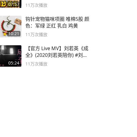
局
07:57
11万
次播放
钩针宠物猫咪项圈 唯棉5股 颜
色：军绿 正红 乳白 鸡黄
10:21
11万
次播放
【官方 Live MV】刘若英《成
全》(2020刘若英陪你) #刘若
英 #成全
05:24
11万
次播放