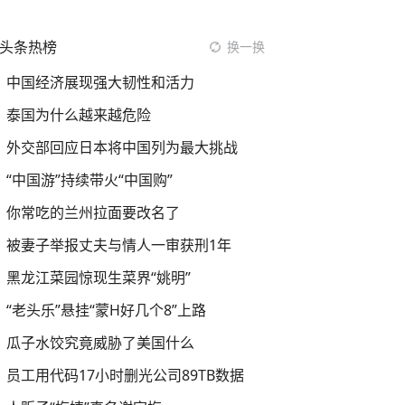
头条热榜
换一换
中国经济展现强大韧性和活力
泰国为什么越来越危险
外交部回应日本将中国列为最大挑战
“中国游”持续带火“中国购”
你常吃的兰州拉面要改名了
被妻子举报丈夫与情人一审获刑1年
黑龙江菜园惊现生菜界“姚明”
“老头乐”悬挂“蒙H好几个8”上路
瓜子水饺究竟威胁了美国什么
员工用代码17小时删光公司89TB数据