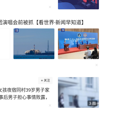
团演唱会前被抓【看世界·新闻早知道】
关注
女孩夜宿同村39岁男子家
事后男子担心事情败露，
3
图
父母杀害。后又担心女孩
后，将其也残忍杀害，并