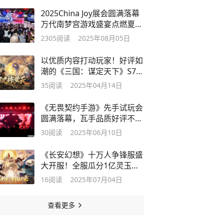
2025China Joy展会圆满落幕
万代南梦宫游戏盛宴点燃夏日
激情
2305
阅读
2025年08月05日
以优质内容打动玩家！好评如
潮的《三国：谋定天下》S7赛
季已上线
35
阅读
2025年04月14日
《无畏契约手游》先手试玩会
圆满落幕，瓦手品质好评不
断！
30
阅读
2025年06月10日
《长安幻想》十万人争锋服盛
大开服！全服瓜分1亿灵玉，
热血开战
16
阅读
2025年07月04日
查看更多