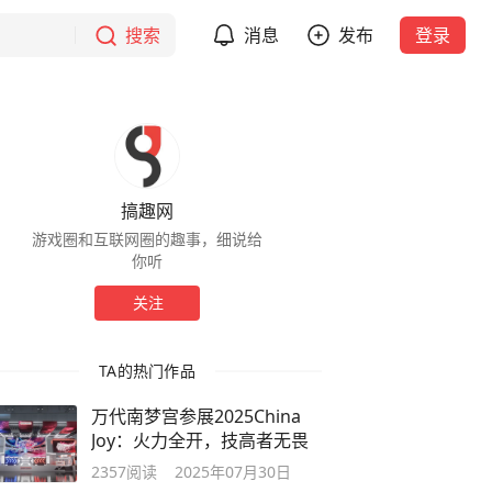
搜索
消息
发布
登录
搞趣网
游戏圈和互联网圈的趣事，细说给
你听
关注
TA的热门作品
万代南梦宫参展2025China
Joy：火力全开，技高者无畏
2357
阅读
2025年07月30日