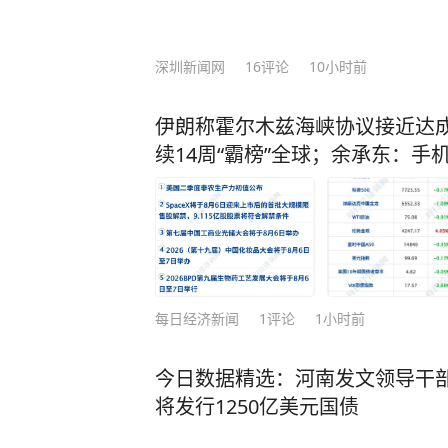
深圳新闻网
16
评论
10小时前
伊朗称霍尔木兹海峡协议接近达成；S
续14周“霸榜”全球；余承东：
每日经济新闻
1
评论
1小时前
今日数据精选：河南发文领导干
将发行1250亿美元国债