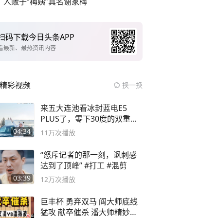
人贩子“梅姨”真名谢家梅
扫码下载今日头条APP
看最新、最热资讯内容
精彩视频
换一换
来五大连池看冰封蓝电E5
PLUS了，零下30度的双重冰
封40小时全录
04:34
11万
次播放
“怒斥记者的那一刻，讽刺感
达到了顶峰” #打工 #混剪
03:39
12万
次播放
巨丰杯 勇弃双马 阎大师底线
猛攻 献卒催杀 潘大师精妙入