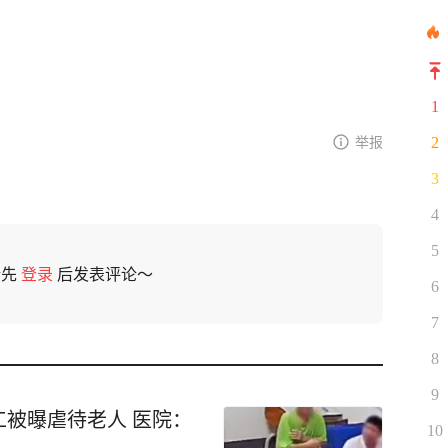
1
举报
2
3
4
5
请先
登录
后发表评论～
6
7
8
9
被曝虐待老人 医院：
10