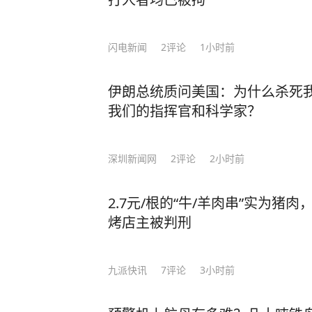
闪电新闻
2
评论
1小时前
伊朗总统质问美国：为什么杀死
我们的指挥官和科学家？
深圳新闻网
2
评论
2小时前
2.7元/根的“牛/羊肉串”实为猪
烤店主被判刑
九派快讯
7
评论
3小时前