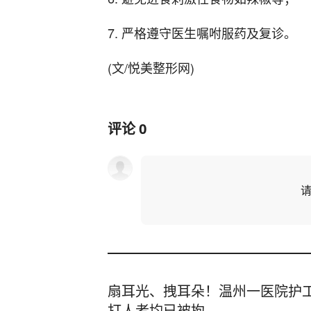
7. 严格遵守医生嘱咐服药及复诊。
(文/悦美整形网)
评论
0
扇耳光、拽耳朵！温州一医院护工
打人者均已被拘