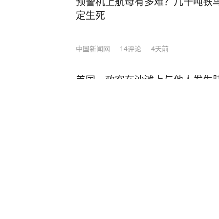
预警机上航母有多难？几十吨铁鸟
定生死
中国新闻网
14
评论
4天前
美国一政客在沙滩上与他人发生
视频疯传
环球网
12
评论
3小时前
5人捅马蜂窝泡酒 无辜村民被马
窝者担责30%
闪电新闻
1
评论
3小时前