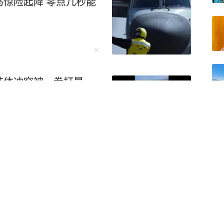
惊险起降 零点几秒能
肢体冲突被一拳打晕，
蜂蜇咬死亡 法院判捅蜂