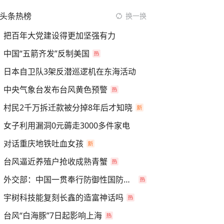
头条热榜
换一换
把百年大党建设得更加坚强有力
中国“五箭齐发”反制美国
日本自卫队3架反潜巡逻机在东海活动
中央气象台发布台风黄色预警
村民2千万拆迁款被分掉8年后才知晓
女子利用漏洞0元薅走3000多件家电
对话重庆地铁吐血女孩
台风逼近养殖户抢收成熟青蟹
外交部：中国一贯奉行防御性国防政策
宇树科技能复刻长鑫的造富神话吗
台风“白海豚”7日起影响上海