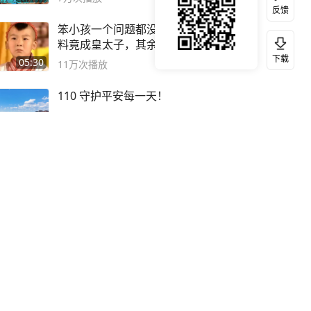
反馈
笨小孩一个问题都没答对，不
料竟成皇太子，其余四个被处
死
下载
05:30
11万
次播放
110 守护平安每一天！
02:01
10万
次播放