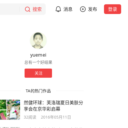
搜索
消息
发布
登录
yuemei
总有一个好结果
关注
TA的热门作品
然健环球：芙洛瑞夏日美肤分
享会在京华彩启幕
32
阅读
2016年05月11日