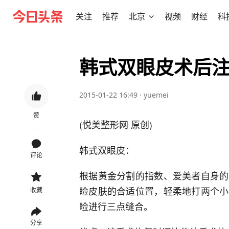
关注
推荐
北京
视频
财经
科
韩式双眼皮术后
2015-01-22 16:49
·
yuemei
赞
(悦美整形网 原创)
韩式双眼皮：
评论
根据黄金分割的指数、爱美者自身的
睑皮肤的合适位置，轻柔地打两个小
收藏
睑进行三点缝合。
分享