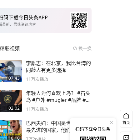
扫码下载今日头条APP
看最新、最热资讯内容
精彩视频
换一换
李胤志：在北京，我比台湾的
同龄人有更多选择
07:43
11万
次播放
年轻人为何喜欢上岛？ #石头
岛 #户外 #mugler #品牌 #足
球流氓
02:02
11万
次播放
巴西夫妇：中国是世界上科技
首页
扫码下载今日头条
最先进的国家，他们生活在
2999年
18:10
7万
次播放