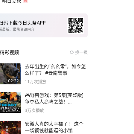
明日立秋
扫码下载今日头条APP
看最新、最热资讯内容
精彩视频
换一换
去年出生的“幺幺零”，如今怎
么样了？ #云南警事
02:22
11万
次播放
🎮野兽游戏：第5集[完整版]
争夺私人岛屿之战！
#MrBeastChina
55:37
3万
次播放
安徽人真的太幸福了！ 这个
一袋铜钱就能逛的小镇