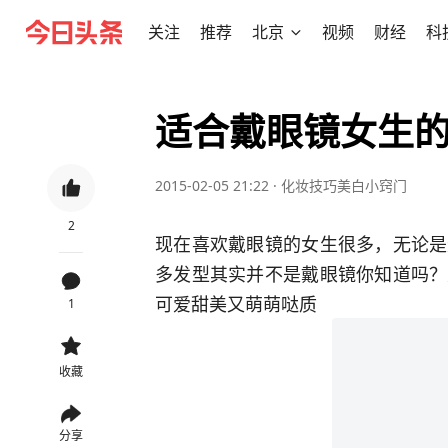
关注
推荐
北京
视频
财经
科
适合戴眼镜女生
2015-02-05 21:22
·
化妆技巧美白小窍门
2
现在喜欢戴眼镜的女生很多，无论是
多发型其实并不是戴眼镜你知道吗？
可爱甜美又萌萌哒质
1
收藏
分享