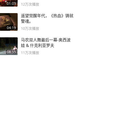
01:03
12万
次播放
遥望觉醒年代，《热血》铸就
警魂。
04:19
10万
次播放
马农双人舞最后一幕-奥西波
娃 & 什克利亚罗夫
08:55
11万
次播放