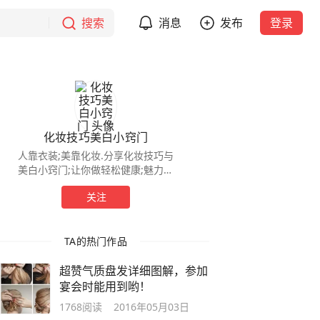
搜索
消息
发布
登录
化妆技巧美白小窍门
人靠衣装;美靠化妆.分享化妆技巧与
美白小窍门;让你做轻松健康;魅力四
射的现在女人。
关注
TA的热门作品
超赞气质盘发详细图解，参加
宴会时能用到哟！
1768
阅读
2016年05月03日