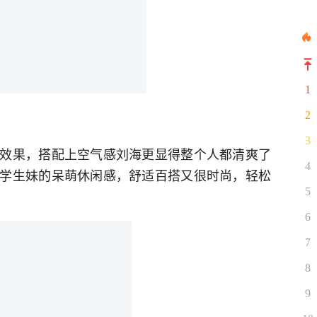
1
2
3
效果，搭配上空气感刘海更显得整个人都清爽了
4
学生妹的呆萌休闲感，舒适百搭又很时尚，轻松
5
6
7
8
9