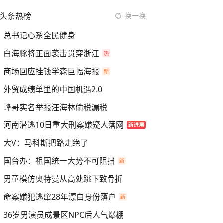
头条热榜
换一换
总书记心系全民健身
白海豚将正面袭击贯穿浙江
商场回应挂钱学森巨幅海报
外贸成绩单里的中国机遇2.0
峰哥实名举报汪海林偷税漏税
河南潜逃10日重大刑案嫌疑人落网
大V：马科斯把路走绝了
国台办：祖国统一大势不可阻挡
男童模仿奥特曼从高处跳下致骨折
命案嫌犯逃窜28年漂白身份落户
36岁男演员成景区NPC后人气爆棚