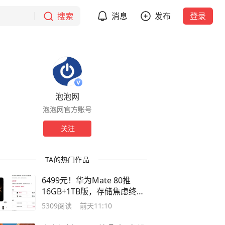
搜索
消息
发布
登录
泡泡网
泡泡网官方账号
关注
TA的热门作品
6499元！华为Mate 80推
16GB+1TB版，存储焦虑终于
不用忍了
5309
阅读
前天11:10