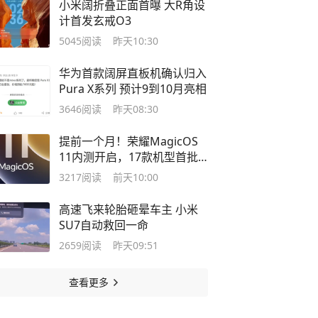
小米阔折叠正面首曝 大R角设
计首发玄戒O3
5045
阅读
昨天10:30
华为首款阔屏直板机确认归入
Pura X系列 预计9到10月亮相
3646
阅读
昨天08:30
提前一个月！荣耀MagicOS
11内测开启，17款机型首批
升级
3217
阅读
前天10:00
高速飞来轮胎砸晕车主 小米
SU7自动救回一命
2659
阅读
昨天09:51
查看更多