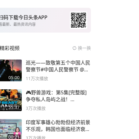
扫码下载今日头条APP
看最新、最热资讯内容
精彩视频
换一换
巡光——致敬第五个中国人民
警察节#中国人民警察节 @抖
音小助手
05:00
11万
次播放
🎮野兽游戏：第5集[完整版]
争夺私人岛屿之战！
#MrBeastChina
55:37
3万
次播放
印度军事雄心勃勃但经济前景
不乐观，韩国也面临经济衰退
风险
00:21
3万
次播放