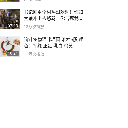
书记回乡全村热烈欢迎！谁知
大娘冲上去怒骂：你害死我儿
子
07:15
12万
次播放
钩针宠物猫咪项圈 唯棉5股 颜
色：军绿 正红 乳白 鸡黄
10:21
11万
次播放