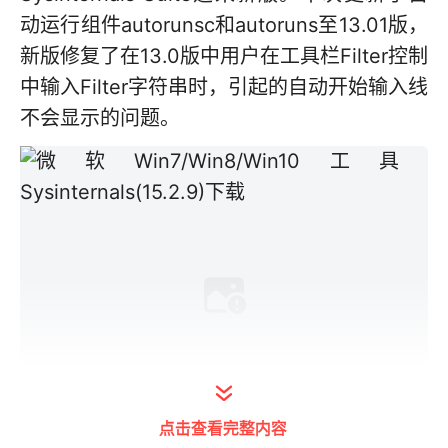
动运行组件autorunsc和autoruns至13.01版，
新版修复了在13.0版中用户在工具栏Filter控制
中输入Filter字符串时，引起的自动开始输入线
不会显示的问题。
点击查看完整内容