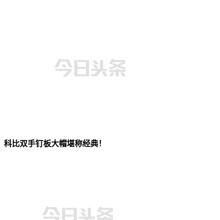
科比双手钉板大帽堪称经典！