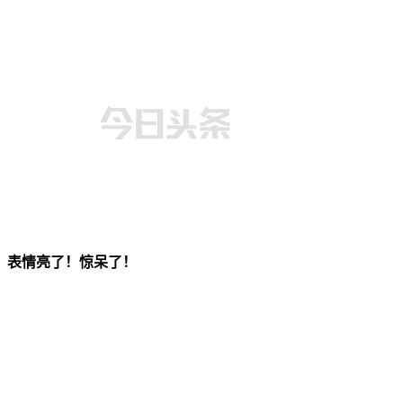
表情亮了！惊呆了！