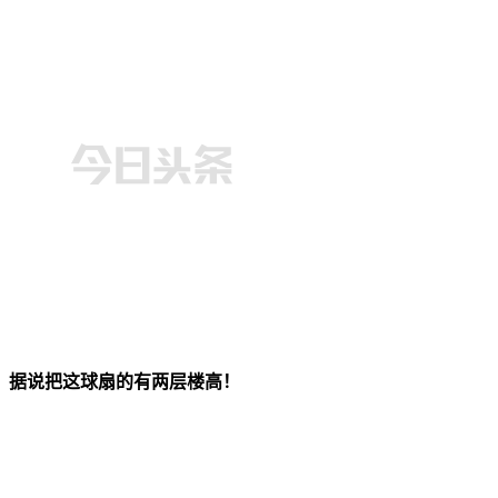
据说把这球扇的有两层楼高！