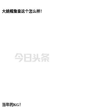
大姚帽詹皇这个怎么样！
当年的KG！