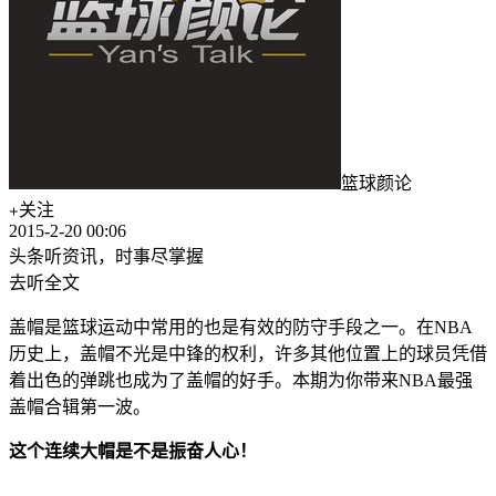
篮球颜论
关注
2015-2-20 00:06
头条听资讯，时事尽掌握
去听全文
盖帽是篮球运动中常用的也是有效的防守手段之一。在NBA
历史上，盖帽不光是中锋的权利，许多其他位置上的球员凭借
着出色的弹跳也成为了盖帽的好手。本期为你带来NBA最强
盖帽合辑第一波。
这个连续大帽是不是振奋人心！