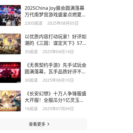
2025China Joy展会圆满落幕
万代南梦宫游戏盛宴点燃夏日
激情
2305
阅读
2025年08月05日
以优质内容打动玩家！好评如
潮的《三国：谋定天下》S7赛
季已上线
35
阅读
2025年04月14日
《无畏契约手游》先手试玩会
圆满落幕，瓦手品质好评不
断！
30
阅读
2025年06月10日
《长安幻想》十万人争锋服盛
大开服！全服瓜分1亿灵玉，
热血开战
16
阅读
2025年07月04日
查看更多