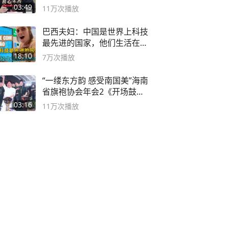
论坛
03:49
11万
次播放
巴西夫妇：中国是世界上科技
最先进的国家，他们生活在
2999年
18:10
7万
次播放
“一缕东方韵 感受南国美”海南
省旗袍协会年会2《开场鼓》
二团
03:16
11万
次播放