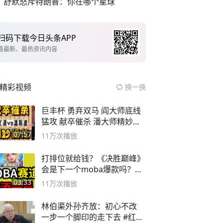
舒默怒斥特朗普：你在哪个星球
扫码下载今日头条APP
看最新、最热资讯内容
精彩视频
换一换
巨丰杯 勇弃双马 阎大师底线
猛攻 献卒催杀 潘大师精妙入
局
07:57
11万
次播放
打排位就给钱？《决胜巅峰》
会是下一个moba爆款吗？#
决胜巅峰
03:33
11万
次播放
林伯渠外孙齐放：初心不改
一步一个脚印的走下去 #红船