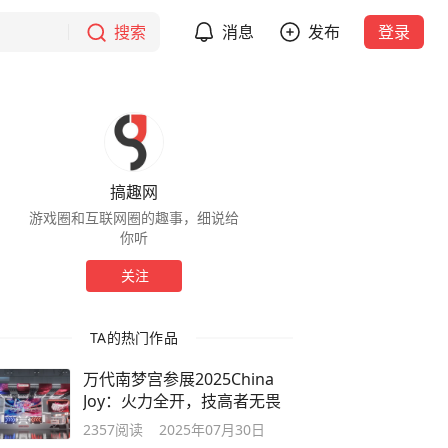
搜索
消息
发布
登录
搞趣网
游戏圈和互联网圈的趣事，细说给
你听
关注
TA的热门作品
万代南梦宫参展2025China
Joy：火力全开，技高者无畏
2357
阅读
2025年07月30日