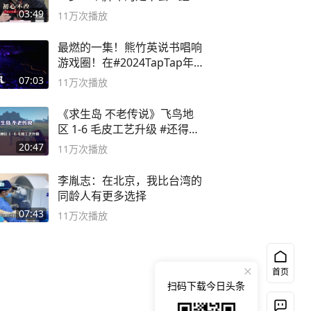
论坛
03:49
11万
次播放
最燃的一集！熊竹英说书唱响
游戏圈！在#2024TapTap年
度游戏大赏
07:03
11万
次播放
《求生岛 不老传说》飞鸟地
区 1-6 毛皮工艺升级 #还得是
主机大作
20:47
11万
次播放
李胤志：在北京，我比台湾的
同龄人有更多选择
07:43
11万
次播放
首页
扫码下载今日头条