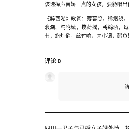
该选择声音娇一点的女孩，要能唱出
《醉西湖》歌词：薄暮照，稀烟绕，
浪潮。鸳鸯嬉，搅荷摇，鸬鹚骄，逗
节，旗灯俏，丝竹响，亮小调，醋鱼
评论
0
四川一男子与已婚女子婚外情，