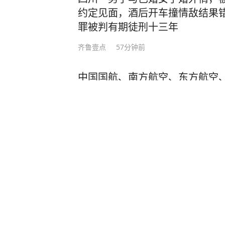
约定见面，酒后开车撞情敌结果
罪被判有期徒刑十三年
齐鲁壹点
57分钟前
中国国航、南方航空、东方航空
家航司发布受台风“白海豚”影响
九派快讯
3小时前
（图表·漫画）立秋养生防病