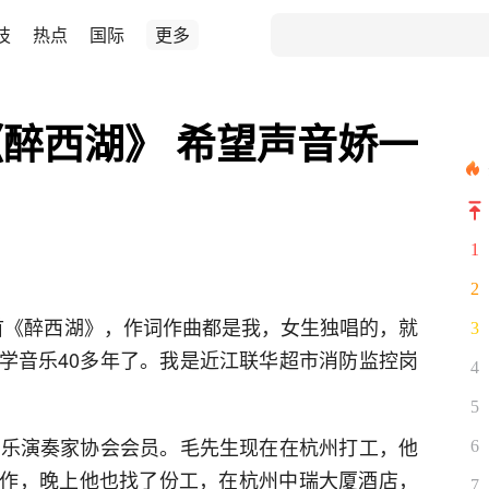
技
热点
国际
更多
醉西湖》 希望声音娇一
1
2
一首《醉西湖》，作词作曲都是我，女生独唱的，就
3
学音乐40多年了。我是近江联华超市消防监控岗
4
5
音乐演奏家协会会员。毛先生现在在杭州打工，他
6
作，晚上他也找了份工，在杭州中瑞大厦酒店，
7