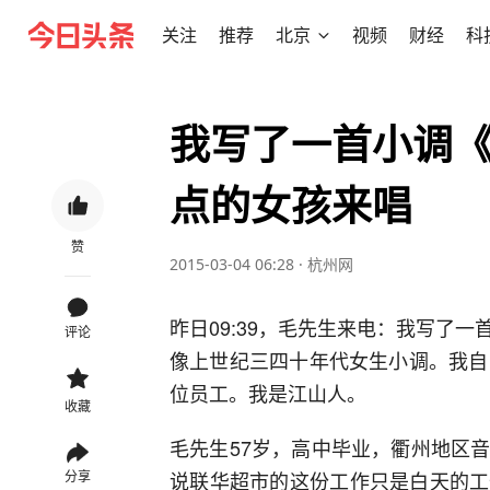
关注
推荐
北京
视频
财经
科
我写了一首小调《
点的女孩来唱
赞
2015-03-04 06:28
·
杭州网
昨日09:39，毛先生来电：我写了
评论
像上世纪三四十年代女生小调。我自
位员工。我是江山人。
收藏
毛先生57岁，高中毕业，衢州地区
说联华超市的这份工作只是白天的工
分享