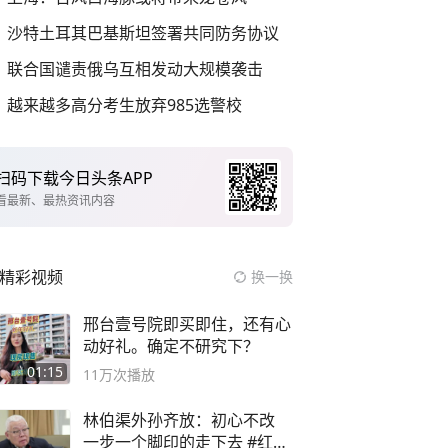
沙特土耳其巴基斯坦签署共同防务协议
联合国谴责俄乌互相发动大规模袭击
越来越多高分考生放弃985选警校
扫码下载今日头条APP
看最新、最热资讯内容
精彩视频
换一换
邢台壹号院即买即住，还有心
动好礼。确定不研究下？
01:15
11万
次播放
林伯渠外孙齐放：初心不改
一步一个脚印的走下去 #红船