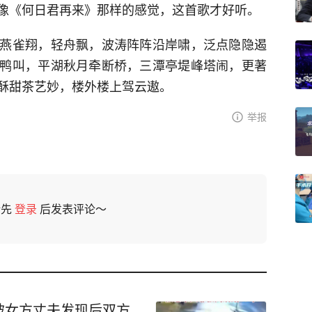
像《何日君再来》那样的感觉，这首歌才好听。
燕雀翔，轻舟飘，波涛阵阵沿岸啸，泛点隐隐遏
鸭叫，平湖秋月牵断桥，三潭亭堤峰塔闹，更著
酥甜茶艺妙，楼外楼上驾云遨。
举报
请先
登录
后发表评论～
被女方丈夫发现后双方