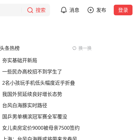
搜索
消息
发布
登录
头条热榜
换一换
夯实基础开新局
一些民办高校招不到学生了
2名小孩玩手机低头幅度近乎折叠
我国外贸延续良好增长态势
台风白海豚实时路径
国乒男单横滨冠军赛全军覆没
女儿卖房定价9000被母亲7500签约
上海：台风白海豚或将带来龙卷风