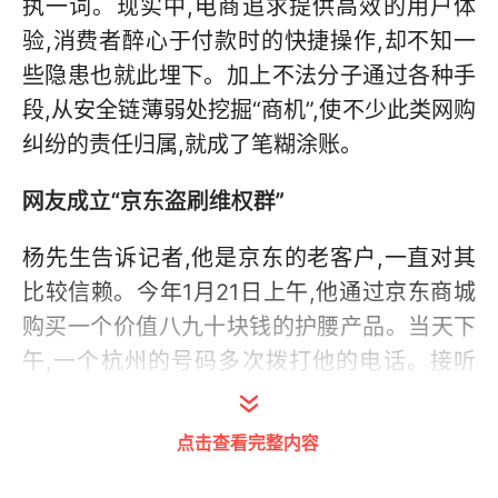
执一词。现实中,电商追求提供高效的用户体
验,消费者醉心于付款时的快捷操作,却不知一
些隐患也就此埋下。加上不法分子通过各种手
段,从安全链薄弱处挖掘“商机”,使不少此类网购
纠纷的责任归属,就成了笔糊涂账。
网友成立“京东盗刷维权群”
杨先生告诉记者,他是京东的老客户,一直对其
比较信赖。今年1月21日上午,他通过京东商城
购买一个价值八九十块钱的护腰产品。当天下
午,一个杭州的号码多次拨打他的电话。接听
后,对方自称是京东商家客服,说“由于系统维护
升级,订单无效,需退款”。同时,对方将杨先生所
点击查看完整内容
购商品的名称、订单号、快递信息报得一清二