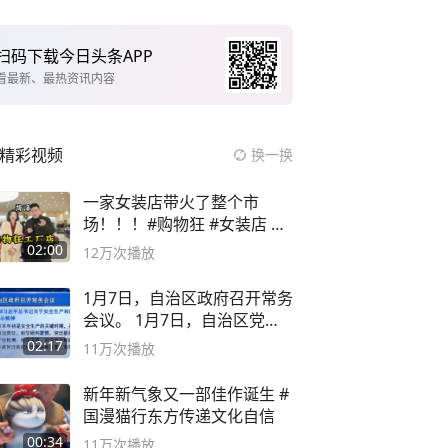
扫码下载今日头条APP
看最新、最热资讯内容
精彩视频
换一换
一家女装店带火了整个市
场！！！#购物狂 #女装店 #
高品质女装
02:00
12万
次播放
1月7日，自治区政府召开常务
会议。 1月7日，自治区党委
副书记
02:17
11万
次播放
新年新气象又一部佳作诞生 #
国漫猫行东方传递文化自信
00:34
11万
次播放