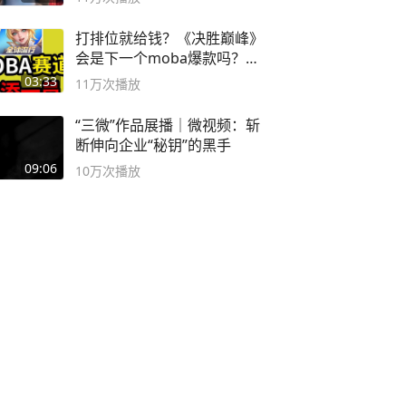
打排位就给钱？《决胜巅峰》
会是下一个moba爆款吗？#
决胜巅峰
03:33
11万
次播放
“三微”作品展播｜微视频：斩
断伸向企业“秘钥”的黑手
09:06
10万
次播放