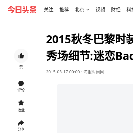
关注
推荐
北京
视频
财经
科
2015秋冬巴黎时装周
秀场细节:迷恋Bad
赞
2015-03-17 00:00
·
海报时尚网
评论
收藏
分享