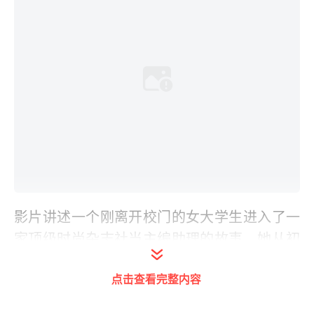
影片讲述一个刚离开校门的女大学生进入了一
家顶级时尚杂志社当主编助理的故事，她从初
入职场的迷惑到从自身出发寻找问题的根源最
点击查看完整内容
后成为了一个出色的职场与时尚的达人。