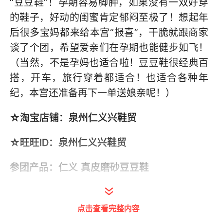
“豆豆鞋”！孕期容易脚肿，如果没有一双好穿
的鞋子，好动的闺蜜肯定郁闷至极了！想起年
后很多宝妈都来给本宫“报喜”，干脆就跟商家
谈了个团，希望爱亲们在孕期也能健步如飞！
（当然，不是孕妈也适合啦！豆豆鞋很经典百
搭，开车，旅行穿着都适合！也适合各种年
纪，本宫还准备再下一单送娘亲呢！）
☆淘宝店铺：泉州仁义兴鞋贸
☆旺旺ID：泉州仁义兴鞋贸
参团产品：仁义 真皮磨砂豆豆鞋
拍下69元！开团期间还送运费险！让你们买得
放心，买得安心！选用精致牛皮真皮材质，柔
点击查看完整内容