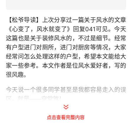
【松爷导读】
上次分享过一篇关于风水的文章
《心变了，风水就变了》回复041可见。今天
这篇也是关于装修风水的，不过是细节。经常
有户型进门对厕所，进门对厨房等情况，大家
经常问怎么处理这样的户型，希望本文能给大
家一些参考。本文作者是位风水爱好者，写的
很风趣。
今天说一个很多同学甚至是我都容易走入的误
区。就是——穿堂煞！
何为穿堂煞，就是说打开房门，就看到阳台
点击查看完整内容
门，或者客厅的落地窗，或者是大面积的窗户