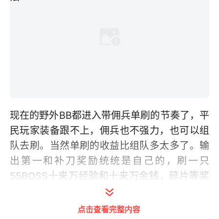
现在的野外BB都进入带佣兵单刷的节奏了，平
民玩家装备跟不上，佣兵也不强力，也可以组
队去刷。当然单刷的收益比组队多太多了。输
出第一和补刀奖励统统是自己的，刷一只
55BOSS十来万经验和十来万金钱，碎片等奖
励都是双倍的，爽不爽?下面就来说说单刷的
要领和各个BOSS的打法，当然组队刷同样可
点击查看完整内容