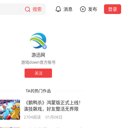
搜索
消息
发布
登录
游迅网
游戏down官方账号
关注
TA的热门作品
《鹅鸭杀》鸿蒙版正式上线！
演技飙戏，好友整活无界限
2704
阅读
01月08日