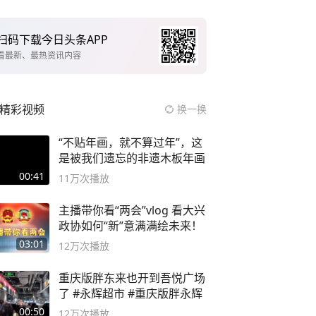
扫码下载今日头条APP
看最新、最热资讯内容
精彩视频
换一换
“不贴年画，就不算过年”，这
是被我们遗忘的非遗木板年画
00:41
11万
次播放
主播带你看“两会”vlog 看大兴
政协如何“新”意满满绘未来！
03:01
12万
次播放
重庆版胖东来也开到吾悦广场
了 #永辉超市 #重庆版胖永辉
00:50
12万
次播放