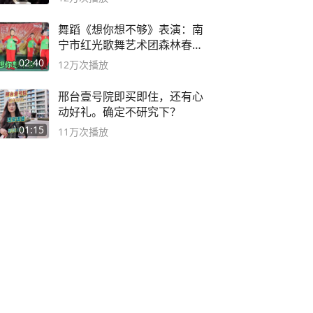
舞蹈《想你想不够》表演：南
宁市红光歌舞艺术团森林春红
舞蹈队。
02:40
12万
次播放
邢台壹号院即买即住，还有心
动好礼。确定不研究下？
01:15
11万
次播放