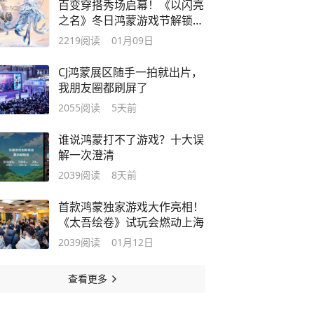
百变穿搭秀场启幕！《以闪亮
之名》冬日鸿蒙游戏节解锁高
光之旅
2219
阅读
01月09日
CJ鸿蒙展区随手一拍就出片，
我朋友圈都刷屏了
2055
阅读
5天前
谁说鸿蒙打不了游戏？十大误
解一次澄清
2039
阅读
8天前
首款鸿蒙独家游戏大作亮相！
《太吾绘卷》试玩会燃动上海
2039
阅读
01月12日
查看更多