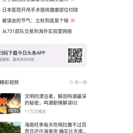
日本医院开颅手术错将健康部位切除
被误会的节气：立秋到底是个啥
从731部队交易到海外实验室网络
扫码下载今日头条APP
看最新、最热资讯内容
精彩视频
换一换
文明的漂泊者，解剖鸣潮最深
的秘密，鸣潮剧情解读02
08:51
11万
次播放
海南旺季每天吃喝拉撒不过百
而且还住海景房 确实比东南