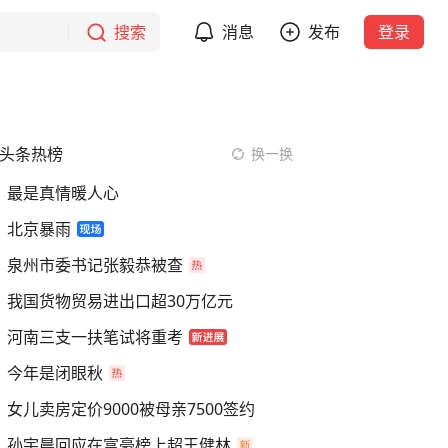
搜索
消息
发布
登录
头条热榜
换一换
最是真情暖人心
北京暴雨
泉州市委书记张毅恭被查
我国货物贸易进出口超30万亿元
河南三支一扶笔试将重考
今年是闭眼秋
女儿卖房定价9000被母亲7500签约
孙宇晨回应在富豪榜上超王健林