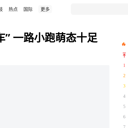
技
热点
国际
更多
车” 一路小跑萌态十足
1
2
3
4
5
6
7