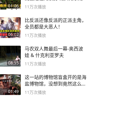
亚合适
01:06
11万
次播放
比反派还像反派的正派主角，
全员都是大恶人！
06:02
11万
次播放
马农双人舞最后一幕-奥西波
娃 & 什克利亚罗夫
08:55
11万
次播放
这一站的博物馆盲盒开的是海
盐博物馆，没想到竟然这么好
逛！
01:49
11万
次播放