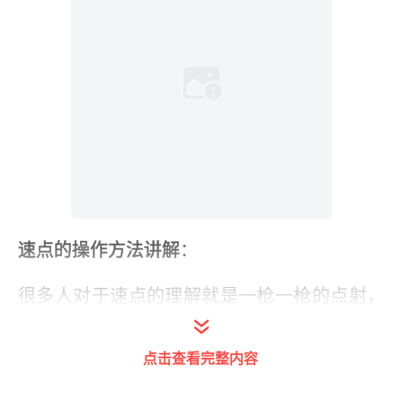
速点的操作方法讲解
：
很多人对于速点的理解就是一枪一枪的点射，
其实这种理解不能算错，但也不是正确的。速
点是根据每一把枪的射速和节奏的变化来进行
点击查看完整内容
点射，通常分为2连发和3连发。当然变化是及