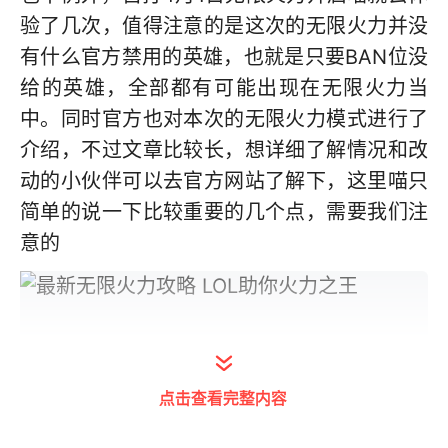
验了几次，值得注意的是这次的无限火力并没
有什么官方禁用的英雄，也就是只要BAN位没
给的英雄，全部都有可能出现在无限火力当
中。同时官方也对本次的无限火力模式进行了
介绍，不过文章比较长，想详细了解情况和改
动的小伙伴可以去官方网站了解下，这里喵只
简单的说一下比较重要的几个点，需要我们注
意的
点击查看完整内容