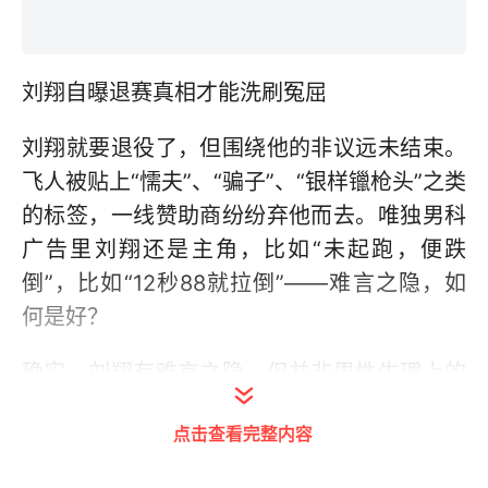
刘翔自曝退赛真相才能洗刷冤屈
刘翔就要退役了，但围绕他的非议远未结束。
飞人被贴上“懦夫”、“骗子”、“银样镴枪头”之类
的标签，一线赞助商纷纷弃他而去。唯独男科
广告里刘翔还是主角，比如“未起跑，便跌
倒”，比如“12秒88就拉倒”——难言之隐，如
何是好？
确实，刘翔有难言之隐，但并非男性生理上的
难言之隐，而是各级领导、相关部门耳提面命
点击查看完整内容
之下的难言之隐。刘翔不过是一具提线木偶，
面临铺天盖地的批评、嘲笑与诋毁，操控者安