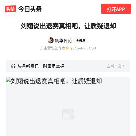
打开APP
刘翔说出退赛真相吧，让质疑退却
杨华评论
关注
头条新锐创作者
  2015-4-7 01:50
头条听资讯，时事尽掌握
去听全文