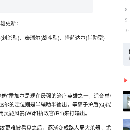
8
9
英雄更新：
10
(刺杀型)、泰瑞尔(战斗型)、塔萨达尔(辅助型)
老奶”雷加尔是现在最强的治疗英雄之一，适合单/
达尔的定位则是半辅助半输出，等离子护盾(Q)能
灵能风暴(W)和执政官(R1)来打输出。
纹更难被看见之后，逐渐变成路人局大杀器，尤