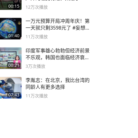
弓#户外
00:15
12万
次播放
一万元预算开局冲周年庆！第
一天就只剩3598元了 #妄想山
海
01:40
11万
次播放
印度军事雄心勃勃但经济前景
不乐观，韩国也面临经济衰退
风险
00:21
3万
次播放
李胤志：在北京，我比台湾的
同龄人有更多选择
07:43
11万
次播放