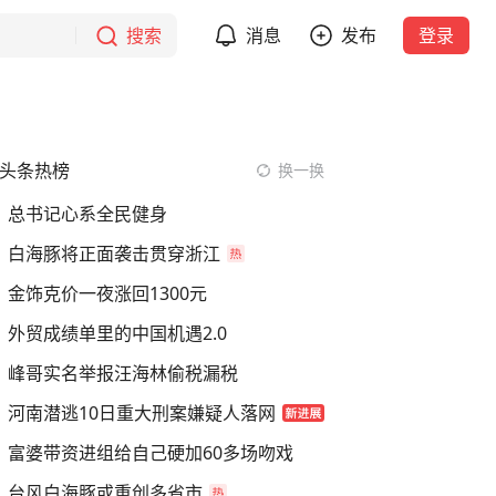
搜索
消息
发布
登录
头条热榜
换一换
总书记心系全民健身
白海豚将正面袭击贯穿浙江
金饰克价一夜涨回1300元
外贸成绩单里的中国机遇2.0
峰哥实名举报汪海林偷税漏税
河南潜逃10日重大刑案嫌疑人落网
富婆带资进组给自己硬加60多场吻戏
台风白海豚或重创多省市