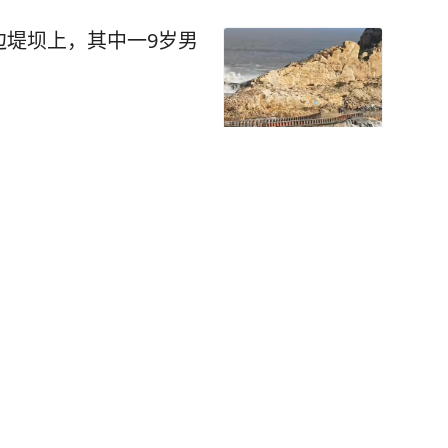
边堤坝上，其中一9岁男
惊险起降 零点几秒能
4小时警戒线，登陆地点又变了，气象台：上海