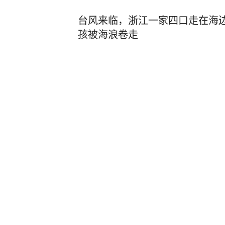
台风来临，浙江一家四口走在海
孩被海浪卷走
大河报
52
评论
3小时前
预警机上航母有多难？几十吨铁鸟
定生死
中国新闻网
16
评论
6天前
台风橙色预警！“白海豚”进入2
风长雨强，警惕出现龙卷可能！