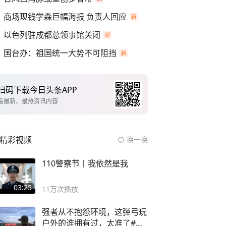
商场现钱学森巨幅海报 负责人回应
以色列驻成都总领事馆关闭
国台办：祖国统一大势不可阻挡
扫码下载今日头条APP
看最新、最热资讯内容
精彩视频
换一换
110警察节丨我依然是我
03:25
11万
次播放
强者从不抱怨环境，这弹弓玩
户外的谁拥有过，太准了#弹