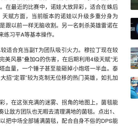
下。在最近的比赛中，诺娃大放异彩，适合在蛛后
。天赋方面，当前版本的诺娃以升级多重分身为
是跟以前一样无脑收割。另一名刺杀英雄雷诺在
来练习平A等基本操作。
较适合充当副T为团队吸引火力。穆拉丁现在较
“完美风暴”叠加Q的伤害，在后期利用4级天赋“无
耗炮塔血量，一个锤子甚至能砸掉小炮塔一半血。泰
大招“定罪”较为克制无位移的热门英雄，如扎加
彩，在这张充满的迷雾、拐角的地图上，菌毯能
奏让敌方团队也无暇去清理满地的菌毯。点出1、
可以把中场全部铺满菌毯，配合自身不俗的DPS能