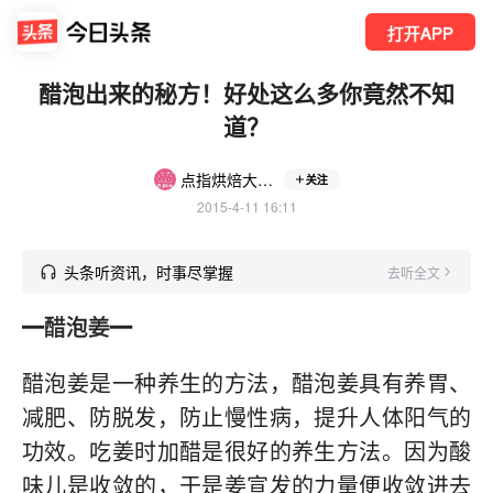
打开APP
醋泡出来的秘方！好处这么多你竟然不知
道？
点指烘焙大课堂
关注
2015-4-11 16:11
头条听资讯，时事尽掌握
去听全文
━
醋泡姜
━
醋泡姜是一种养生的方法，醋泡姜具有养胃、
减肥、防脱发，防止慢性病，提升人体阳气的
功效。吃姜时加醋是很好的养生方法。因为酸
味儿是收敛的，于是姜宣发的力量便收敛进去