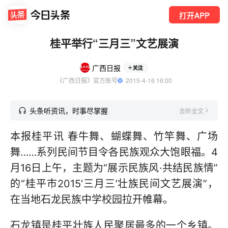
打开APP
桂平举行“三月三”文艺展演
广西日报
关注
《广西日报》官方账号
  2015-4-16 16:00
头条听资讯，时事尽掌握
去听全文
本报桂平讯 春牛舞、蝴蝶舞、竹竿舞、广场
舞……系列民间节目令各民族观众大饱眼福。4
月16日上午，主题为“展示民族风·共结民族情”
的“桂平市2015‘三月三’壮族民间文艺展演”，
在当地石龙民族中学校园拉开帷幕。
石龙镇是桂平壮族人民聚居最多的一个乡镇。