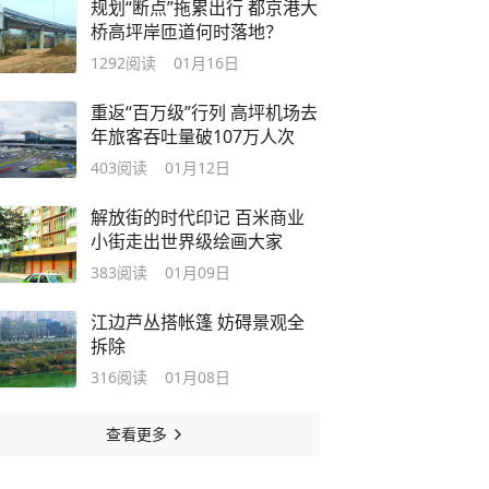
规划“断点”拖累出行 都京港大
桥高坪岸匝道何时落地？
1292
阅读
01月16日
重返“百万级”行列 高坪机场去
年旅客吞吐量破107万人次
403
阅读
01月12日
解放街的时代印记 百米商业
小街走出世界级绘画大家
383
阅读
01月09日
江边芦丛搭帐篷 妨碍景观全
拆除
316
阅读
01月08日
查看更多