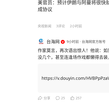
美官员：预计伊朗与阿曼将很快
成协议
央视新闻
3
评论
2小时前
台海网
9小时前
·
台海网官方账号
作家莫言，再次语出惊人！他说：如
没几个，甚至连逢场作戏都懒得去装
了人性，看透了人生！”振聋发聩！ 莫言作为土生土长的农村作家，凭借一系列乡土
题材作品，代表国人首获诺贝尔文学奖。 自从成名之后，莫言曾经毫无联
友全都找上门。有的人进门后，一张
https://v.douyin.com/HVBPpPza
知如何是好。 可日子久了才发现，真正聊得来的挚友没来过几次，反倒是那些利益驱
使下的人常来找他。 最开始，他不想伤了情面，也不想得罪任何人，只能多次强忍心
中的不快，迎客进门。但管的闲事多
分享
25
257
了。 于是，他决定不再理会敲门声，没有预约也不会随便给人开门，多关注自己的感