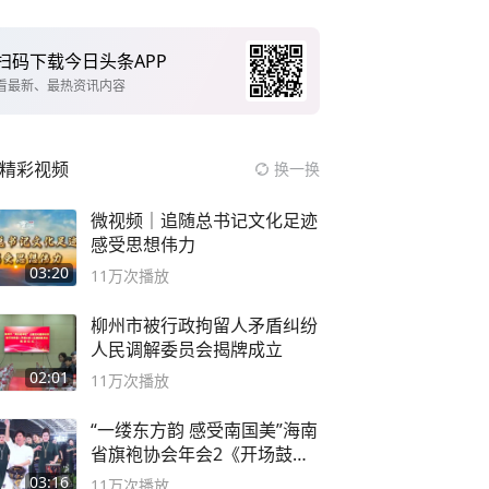
扫码下载今日头条APP
看最新、最热资讯内容
精彩视频
换一换
微视频｜追随总书记文化足迹
感受思想伟力
03:20
11万
次播放
柳州市被行政拘留人矛盾纠纷
人民调解委员会揭牌成立
02:01
11万
次播放
“一缕东方韵 感受南国美”海南
省旗袍协会年会2《开场鼓》
二团
03:16
11万
次播放