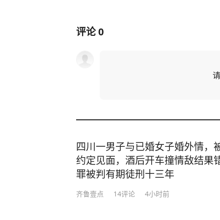
评论
0
四川一男子与已婚女子婚外情，
约定见面，酒后开车撞情敌结果
罪被判有期徒刑十三年
齐鲁壹点
14
评论
4小时前