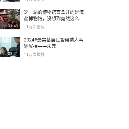
这一站的博物馆盲盒开的是海
盐博物馆，没想到竟然这么好
逛！
01:49
11万
次播放
2024#最美基层民警候选人事
迹展播——朱元
03:21
11万
次播放