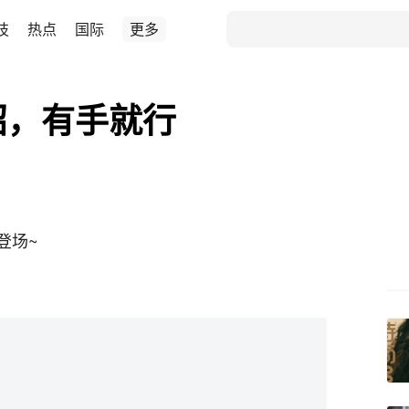
技
热点
国际
更多
招，有手就行
登场~