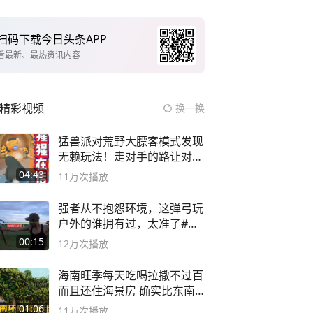
扫码下载今日头条APP
看最新、最热资讯内容
精彩视频
换一换
猛兽派对荒野大膘客模式发现
无赖玩法！走对手的路让对手
无路可走
04:43
11万
次播放
强者从不抱怨环境，这弹弓玩
户外的谁拥有过，太准了#弹
弓#户外
00:15
12万
次播放
海南旺季每天吃喝拉撒不过百
而且还住海景房 确实比东南
亚合适
01:06
11万
次播放