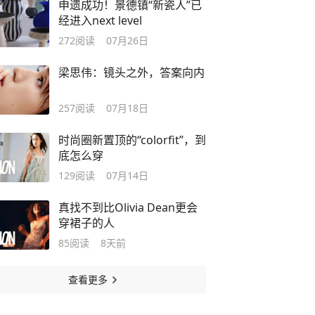
申遗成功！景德镇“新瓷人”已
经进入next level
272
阅读
07月26日
梁思伟：镜头之外，答案向内
257
阅读
07月18日
时尚圈新置顶的“colorfit”，到
底怎么穿
129
阅读
07月14日
真找不到比Olivia Dean更会
穿裙子的人
85
阅读
8天前
查看更多