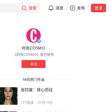
搜索
消息
发布
登录
时尚COSMO
《时尚COSMO》官方账号
关注
TA的热门作品
张钧甯：择心而往
277
阅读
07月14日