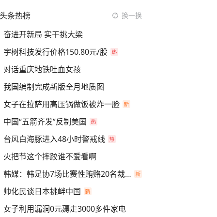
头条热榜
换一换
奋进开新局 实干挑大梁
宇树科技发行价格150.80元/股
对话重庆地铁吐血女孩
我国编制完成新版全月地质图
女子在拉萨用高压锅做饭被炸一脸
中国“五箭齐发”反制美国
台风白海豚进入48小时警戒线
火把节这个摔跤谁不爱看啊
韩媒：韩足协7场比赛性贿赂20名裁判
帅化民谈日本挑衅中国
女子利用漏洞0元薅走3000多件家电