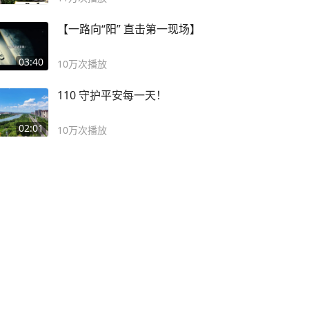
【一路向“阳” 直击第一现场】
03:40
10万
次播放
110 守护平安每一天！
02:01
10万
次播放