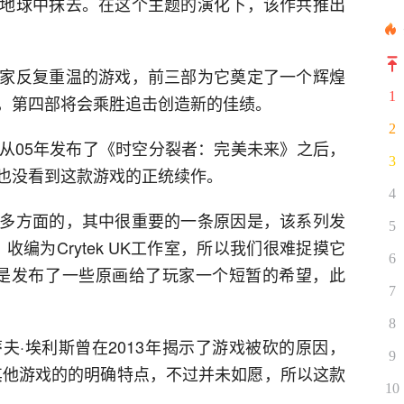
地球中抹去。在这个主题的演化下，该作共推出
家反复重温的游戏，前三部为它奠定了一个辉煌
1
，第四部将会乘胜追击创造新的佳绩。
2
从05年发布了《时空分裂者：完美未来》之后，
3
也没看到这款游戏的正统续作。
4
多方面的，其中很重要的一条原因是，该系列发
5
k买下，收编为Crytek UK工作室，所以我们很难捉摸它
6
前也仅仅是发布了一些原画给了玩家一个短暂的希望，此
7
8
夫·埃利斯曾在2013年揭示了游戏被砍的原因，
9
其他游戏的的明确特点，不过并未如愿，所以这款
10