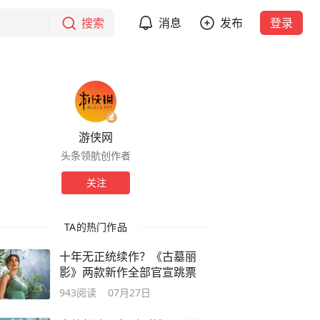
搜索
消息
发布
登录
游侠网
头条领航创作者
关注
TA的热门作品
十年无正统续作？《古墓丽
影》两款新作全部官宣跳票
943
阅读
07月27日