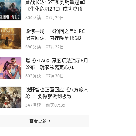
鏖战长达15年系列销量冠军!
《生化危机2RE》成功登顶
804
阅读
07月29日
虚惊一场！《轮回之兽》PC
配置回调：内存降至16GB
690
阅读
07月22日
曝《GTA6》深度玩法演示8月
公布！玩家急需定心丸
603
阅读
07月30日
浅野智也正面回应《八方旅人
3》：要做就做到极致！
347
阅读
前天07:35
查看更多