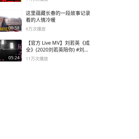
这里蕴藏长春的一段故事记录
着的人情冷暖
00:58
6万
次播放
【官方 Live MV】刘若英《成
全》(2020刘若英陪你) #刘若
英 #成全
05:24
11万
次播放