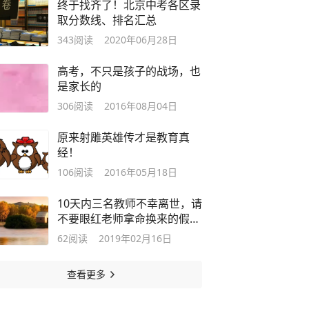
终于找齐了！北京中考各区录
取分数线、排名汇总
343
阅读
2020年06月28日
高考，不只是孩子的战场，也
是家长的
306
阅读
2016年08月04日
原来射雕英雄传才是教育真
经！
106
阅读
2016年05月18日
10天内三名教师不幸离世，请
不要眼红老师拿命换来的假
期！
62
阅读
2019年02月16日
查看更多