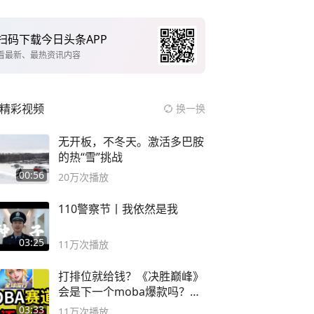
扫码下载今日头条APP
看最新、最热资讯内容
精彩视频
换一换
无开板，不冬天。激活多巴胺
的热“雪”挑战
00:56
20万
次播放
110警察节丨我依然是我
03:25
11万
次播放
打排位就给钱？《决胜巅峰》
会是下一个moba爆款吗？#
决胜巅峰
03:33
11万
次播放