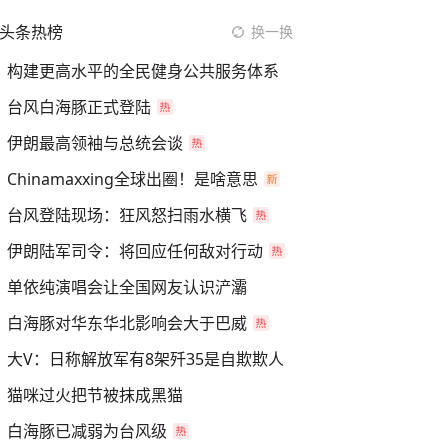
头条热榜
换一换
构建更高水平的全民健身公共服务体系
台风白海豚正式登陆
伊朗最高领袖与总统会谈
Chinamaxxing全球出圈！是啥意思
台风登陆现场：狂风怒扫雨水横飞
伊朗陆军司令：将回应任何敌对行动
单依纯演唱会让全国网友认识浐灞
白海豚对华东华北影响会大于巴威
大V：日称解放军有8架歼35是自欺欺人
猫咪过火把节被抹成黑猫
白海豚已减弱为台风级