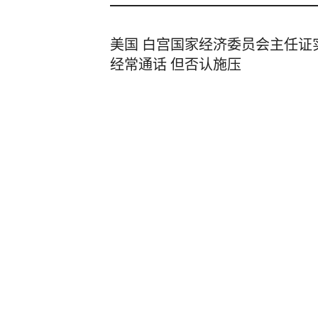
美国 白宫国家经济委员会主任证
经常通话 但否认施压
央视新闻
3小时前
谢霆锋演唱会沈阳站，现场数次说
值王菲57岁生日，在云南低调庆
哈尔滨日报
49分钟前
男子杀人后逃进深山21年活成“野