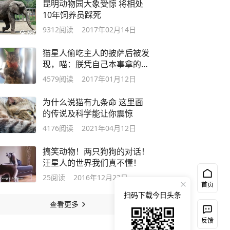
昆明动物园大象受惊 将相处
10年饲养员踩死
9312
阅读
2017年02月14日
猫星人偷吃主人的披萨后被发
现，喵：朕凭自己本事拿的死
都不放手
4579
阅读
2017年01月12日
为什么说猫有九条命 这里面
的传说及科学能让你震惊
4176
阅读
2021年04月12日
搞笑动物！两只狗狗的对话！
汪星人的世界我们真不懂！
25
阅读
2016年12月23日
首页
扫码下载今日头条
查看更多
反馈