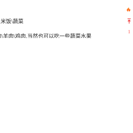
,米饭\蔬菜
1
\羊肉\鸡肉,当然也可以吃一些蔬菜水果
2
有时吃一点昆虫(大部分不吃)
3
4
觅食。但是很多宠物乌龟都是干养的，而在喂食
用。
5
6
、动物的内脏、面包虫、蚯蚓、活鱼、虾肉、虾
7
去宠物市场购买小鱼，让乌龟可以自己捕食，以
8
9
，虫类的食物最好是鲜活的。喂食的生肉肉质要
10
，同时保证有足够的饮用水即可。