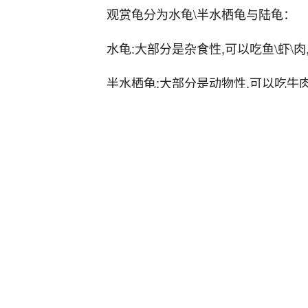
观赏龟分为水龟\半水栖龟与陆龟：
水龟:大部分是杂食性,可以吃鱼\虾\肉
半水栖龟:大部分是动物性,可以吃牛肉
陆龟;大部分是植物性,吃瓜果蔬菜,也
乌龟属于杂食性的动物，平时是水下
的时候一定要给与充足的水让乌龟饮
乌龟平时的食物可以为：猪肉、羊肉
米、食菜叶、米饭、瓜果等等。或者
刺激乌龟的饮食欲望。
给乌龟喂养的肉类食物最好是生肉
软，不要添加任何食用盐等盐分物质