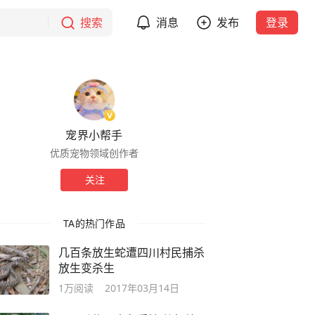
搜索
消息
发布
登录
宠界小帮手
优质宠物领域创作者
关注
TA的热门作品
几百条放生蛇遭四川村民捕杀
放生变杀生
1万
阅读
2017年03月14日