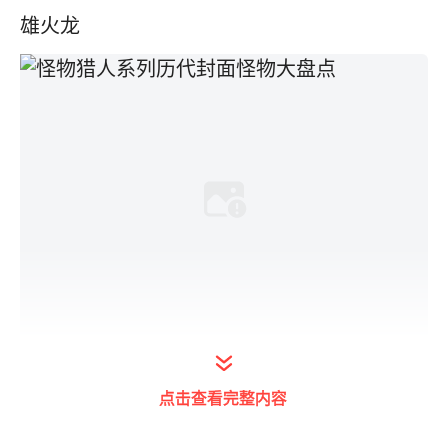
雄火龙
初代到现在在怪物猎人游戏中都无一缺席，其
点击查看完整内容
本身已经成为了怪物猎人的游戏标志，算上亚
种苍火龙一种当过6次封面怪啊，怪物猎人史