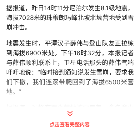
据报道，昨日14时11分尼泊尔发生8.1级地震，
海拔7028米的珠穆朗玛峰北坡北坳营地受到雪
崩冲击。
地震发生时，平潭汉子薛伟与登山队友正拉练
到海拔6900米处。下午16时32分，本报记者
与薛伟顺利联系上，卫星电话那头的薛伟气喘
吁吁地说：“临时接到通知说发生雪崩，要求我
们下撤，我们连滚带爬回到了海拔6500米营
地。”
据报道，珠峰有两个营地被雪覆盖，多名登山
者失去联系。当天，地震发生后，记者试图电
点击查看完整内容
话联络薛伟，但截至16时22分时，薛伟的手机
一直处于关机状态，记者还联系了登山公司总