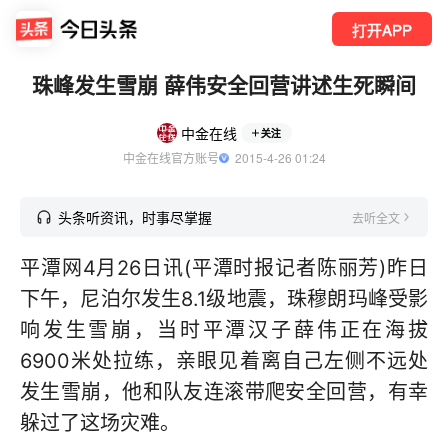
打开APP
珠峰发生雪崩 薛伟安全回营讲述生死瞬间
中金在线
关注
中金在线官方账号
  2015-4-26 01:24
头条听资讯，时事尽掌握
去听全文
平潭网4月26日讯(平潭时报记者陈丽芳)昨日
下午，尼泊尔发生8.1级地震，珠穆朗玛峰受影
响发生雪崩，当时平潭汉子薛伟正在海拔
6900米处拉练，亲眼见着离自己左侧不远处
发生雪崩，他和队友连滚带爬安全回营，有幸
躲过了这场灾难。