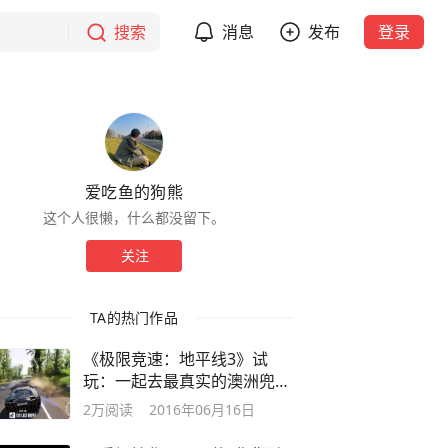
搜索
消息
发布
登录
爱吃鱼的狗熊
这个人很懒，什么都没留下。
关注
TA的热门作品
《极限竞速：地平线3》试
玩：一起去最真实的澳洲兜兜
风
2万
阅读
2016年06月16日