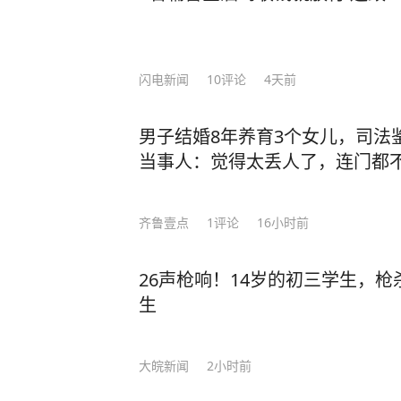
闪电新闻
10
评论
4天前
男子结婚8年养育3个女儿，司法
当事人：觉得太丢人了，连门都
齐鲁壹点
1
评论
16小时前
26声枪响！14岁的初三学生，
生
大皖新闻
2小时前