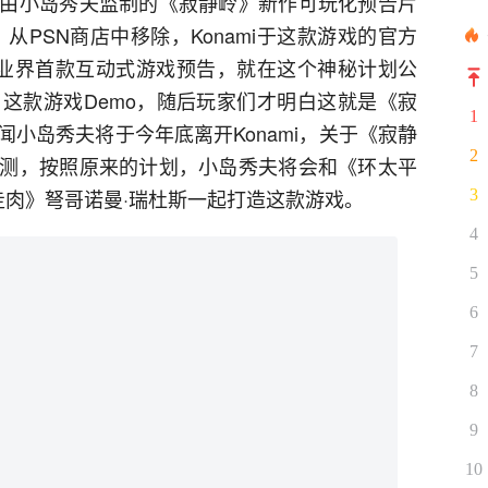
由小岛秀夫监制的《寂静岭》新作可玩化预告片
）从PSN商店中移除，Konami于这款游戏的官方
》是业界首款互动式游戏预告，就在这个神秘计划公
了这款游戏Demo，随后玩家们才明白这就是《寂
1
小岛秀夫将于今年底离开Konami，关于《寂静
2
测，按照原来的计划，小岛秀夫将会和《环太平
走肉》弩哥诺曼·瑞杜斯一起打造这款游戏。
3
4
5
6
7
8
9
10