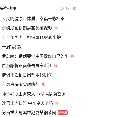
头条热榜
换一换
人民的健康、体质、幸福一脉相承
伊媒发布伊朗最高领袖视频
上半年国内手机销量TOP30出炉
一周“靓”数
伊总统：伊朗要学中国做好自己的事
白海豚将正面袭击贯穿浙江
情侣平潭拍日出坠崖1死1伤
台风白海豚实时路径
孙子考取上海交大 爷爷高情商答谢
沙巴土签协议 中东变天了吗
河南重大刑案嫌犯夏某钢落网