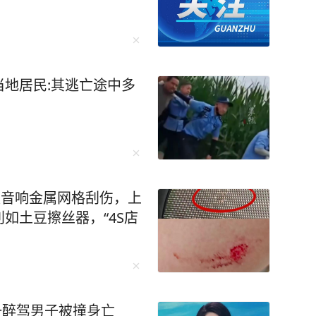
地居民:其逃亡途中多
被音响金属网格刮伤，上
如土豆擦丝器，“4S店
一醉驾男子被撞身亡