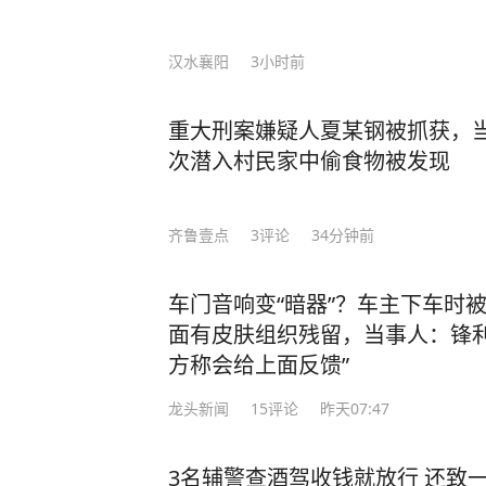
汉水襄阳
3小时前
重大刑案嫌疑人夏某钢被抓获，当
次潜入村民家中偷食物被发现
齐鲁壹点
3
评论
34分钟前
车门音响变“暗器”？车主下车时
面有皮肤组织残留，当事人：锋利
方称会给上面反馈”
龙头新闻
15
评论
昨天07:47
3名辅警查酒驾收钱就放行 还致