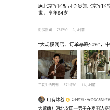
原北京军区副司令员兼北京军区
世，享年84岁
澎湃新闻
73
评论
2小时前
“大规模闭店、订单暴跌50%”，
三联生活周刊
374
评论
11小时前
山有炑羲
2小时前
·
头条新锐创作
太荒唐！河北安国一男子在麦田边搭