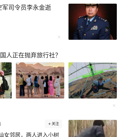
空军司令员李永金逝
中国人正在抛弃旅行社？
者
关注
讪女邻居，两人进入小树