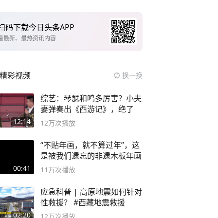
扫码下载今日头条APP
看最新、最热资讯内容
精彩视频
换一换
综艺：琴瑟和鸣多厉害？小夫
妻弹奏出《西游记》，绝了
12:14
12万
次播放
“不贴年画，就不算过年”，这
是被我们遗忘的非遗木板年画
00:41
11万
次播放
应急科普 | 高原地震如何针对
性救援？ #西藏地震救援
02:20
12万
次播放