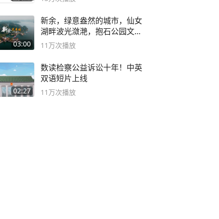
新余，绿意盎然的城市，仙女
湖畔波光潋滟，抱石公园文化
深邃……
03:00
11万
次播放
数读检察公益诉讼十年！中英
双语短片上线
02:27
11万
次播放