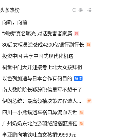
头条热榜
换一换
向新，向前
“梅姨”真名曝光 对话受害者家属
80后女柜员逆袭成4200亿银行副行长
投资中国 共享中国式现代化机遇
祠堂中门大开迎接考上北大女孩拜祖
以色列加速与日本合作有何目的
南大数院院长疑辞职信里写不想干了
伊朗总统：最高领袖决策过程遭人利用
四川一小熊猫遇车祸口鼻流血去世
广州奶奶东北旅游羽绒服搭配凉鞋
李亚鹏向地铁吐血女孩捐99999元