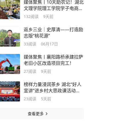
媒体聚焦丨10天助农记！湖北
文理学院理工学院学子电商赋
能枣阳皇桃
132
阅读
9天前
返乡三业｜史厚清——打造励
志版“桃花源”
33
阅读
06月17日
媒体聚焦丨襄阳路桥承建拉萨
老旧小区改造项目完工！
27
阅读
9天前
榜样力量浸润茶乡 湖北“好人
宣讲”进乡村大思政课活动走
进襄阳谷城
23
阅读
5天前
查看更多