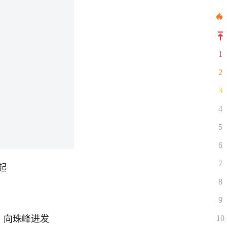
1
2
3
4
5
6
7
起
8
9
，向珠峰进发
10