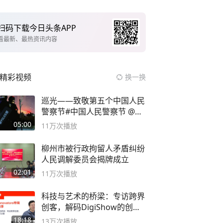
扫码下载今日头条APP
看最新、最热资讯内容
精彩视频
换一换
巡光——致敬第五个中国人民
警察节#中国人民警察节 @抖
音小助手
05:00
11万
次播放
柳州市被行政拘留人矛盾纠纷
人民调解委员会揭牌成立
02:01
11万
次播放
科技与艺术的桥梁：专访跨界
创客，解码DigiShow的创新
之路
18:18
13万
次播放