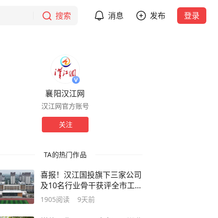
搜索
消息
发布
登录
襄阳汉江网
汉江网官方账号
关注
TA的热门作品
喜报！汉江国投旗下三家公司
及10名行业骨干获评全市工程
咨询服务行业突出贡献奖
1905
阅读
9天前