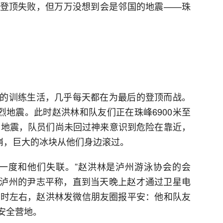
登顶失败，但万万没想到会是邻国的地震——珠
的训练生活，几乎每天都在为最后的登顶而战。
级强烈地震。此时赵洪林和队友们正在珠峰6900米至
邻国地震，队员们尚未回过神来意识到危险在靠近，
雪崩，巨大的冰块从他们身边滚过。
一度和他们失联。”赵洪林是泸州游泳协会的会
泸州的尹志平称，直到当天晚上赵才通过卫星电
6时左右，赵洪林发微信朋友圈报平安：他和队友
回安全营地。