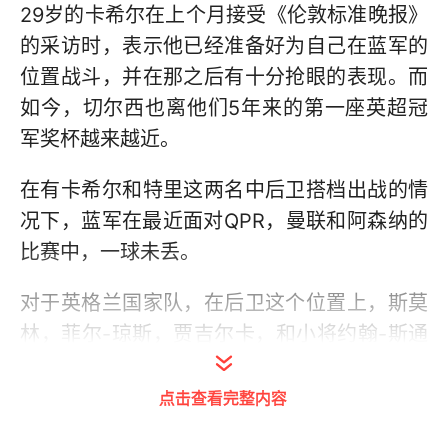
29岁的卡希尔在上个月接受《伦敦标准晚报》
的采访时，表示他已经准备好为自己在蓝军的
位置战斗，并在那之后有十分抢眼的表现。而
如今，切尔西也离他们5年来的第一座英超冠
军奖杯越来越近。
在有卡希尔和特里这两名中后卫搭档出战的情
况下，蓝军在最近面对QPR，曼联和阿森纳的
比赛中，一球未丢。
对于英格兰国家队，在后卫这个位置上，斯莫
林，菲尔-琼斯，贾吉尔卡，和小将约翰-斯通
斯以及埃里克-代尔等球员可供主帅霍奇森选
择。作为前英国国家队队长的特里在2012年退
点击查看完整内容
出了国家队，他表示至今已经代表英格兰出战