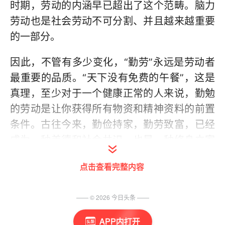
时期，劳动的内涵早已超出了这个范畴。脑力
劳动也是社会劳动不可分割、并且越来越重要
的一部分。
因此，不管有多少变化，“勤劳”永远是劳动者
最重要的品质。“天下没有免费的午餐”，这是
真理，至少对于一个健康正常的人来说，勤勉
的劳动是让你获得所有物资和精神资料的前置
条件。古往今来，勤俭持家，勤劳致富，已经
成为一种美德和社会共识，也是一种修身立家
的品质。德国经济实力雄厚，但人们却没有因
点击查看完整内容
此而放弃劳动，反而是稳扎稳打，以实体经济
为中心，来打造一个高素质的劳动力大国，他
—— ©
2026
今日头条
——
们的严谨态度源自于勤劳，于是你会看到德国
产品的性能总是独一无二的。
APP内打开