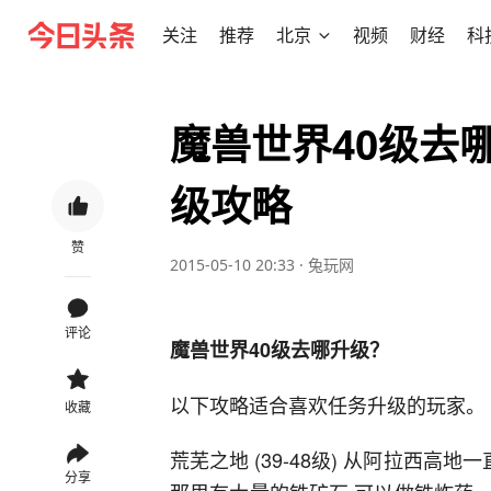
关注
推荐
北京
视频
财经
科
魔兽世界40级去哪
级攻略
赞
2015-05-10 20:33
·
兔玩网
评论
魔兽世界40级去哪升级？
以下攻略适合喜欢任务升级的玩家。
收藏
荒芜之地 (39-48级) 从阿拉西高
分享