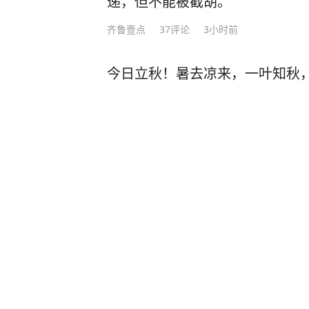
递，但不能被截胡。
齐鲁壹点
37
评论
3小时前
今日立秋！暑去凉来，一叶知秋
京报网
2小时前
民警救了位拾荒老人，后来把他
天捂得严严实实，身上没有手机
核查发现其竟是潜逃16年逃犯
法治网
7小时前
台海网
4小时前
·
台海网官方账号