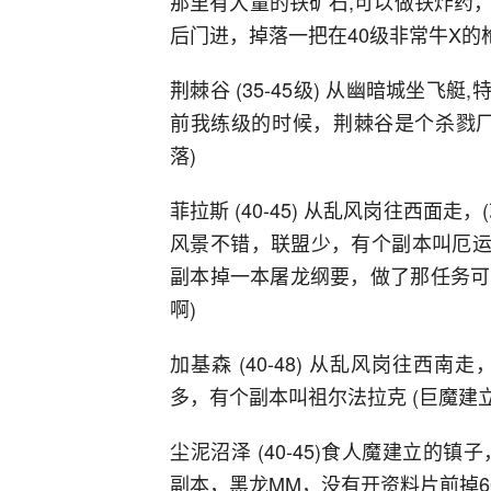
那里有大量的铁矿石,可以做铁炸药
后门进，掉落一把在40级非常牛X的
荆棘谷 (35-45级) 从幽暗城坐飞
前我练级的时候，荆棘谷是个杀戮厂
落)
菲拉斯 (40-45) 从乱风岗往西面
风景不错，联盟少，有个副本叫厄运
副本掉一本屠龙纲要，做了那任务可
啊)
加基森 (40-48) 从乱风岗往
多，有个副本叫祖尔法拉克 (巨魔建
尘泥沼泽 (40-45)食人魔建立的
副本，黑龙MM，没有开资料片前掉6