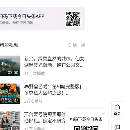
扫码下载今日头条APP
看最新、最热资讯内容
精彩视频
换一换
新余，绿意盎然的城市，仙女
湖畔波光潋滟，抱石公园文化
深邃……
03:00
11万
次播放
🎮野兽游戏：第5集[完整版]
争夺私人岛屿之战！
#MrBeastChina
55:37
3万
次播放
首页
邢台壹号院即买即住，还有心
扫码下载今日头条
动好礼。确定不研究下？
01:15
11万
次播放