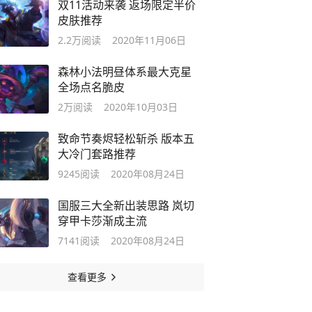
双11活动来袭 返场限定半价
皮肤推荐
2.2万
阅读
2020年11月06日
森林小法明昼体系最大克星
全场点名脆皮
2万
阅读
2020年10月03日
致命节奏烬轻松斩杀 版本五
大冷门套路推荐
9245
阅读
2020年08月24日
国服三大全新出装思路 岚切
穿甲卡莎渐成主流
7141
阅读
2020年08月24日
查看更多