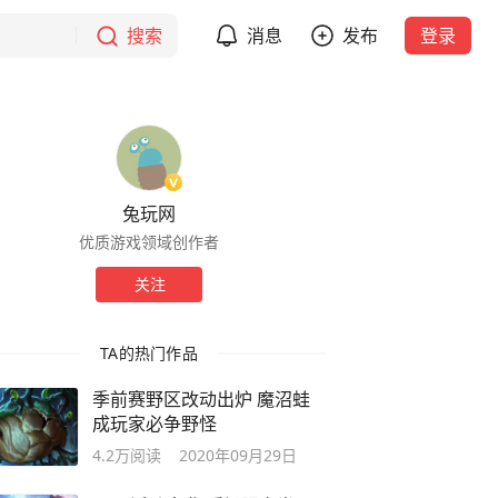
搜索
消息
发布
登录
兔玩网
优质游戏领域创作者
关注
TA的热门作品
季前赛野区改动出炉 魔沼蛙
成玩家必争野怪
4.2万
阅读
2020年09月29日