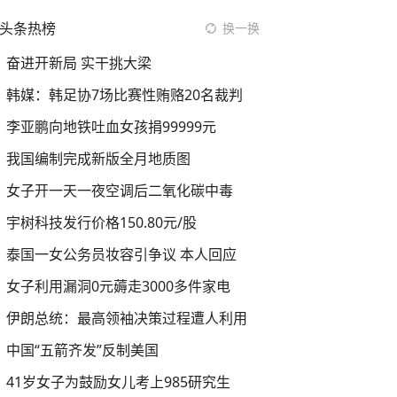
头条热榜
换一换
奋进开新局 实干挑大梁
韩媒：韩足协7场比赛性贿赂20名裁判
李亚鹏向地铁吐血女孩捐99999元
我国编制完成新版全月地质图
女子开一天一夜空调后二氧化碳中毒
宇树科技发行价格150.80元/股
泰国一女公务员妆容引争议 本人回应
女子利用漏洞0元薅走3000多件家电
伊朗总统：最高领袖决策过程遭人利用
中国“五箭齐发”反制美国
41岁女子为鼓励女儿考上985研究生