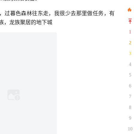
北面走，过暮色森林往东走，我很少去那里做任务，有
族，龙族聚居的地下城
1
2
3
4
5
6
7
8
9
10