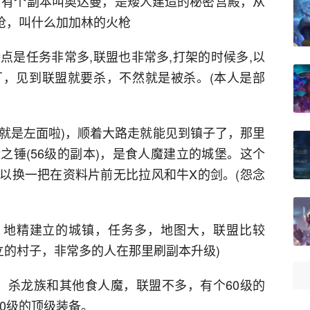
，有个副本叫奥达曼，是矮人建造的秘密宫殿，从
枪，叫什么加加林的火枪
艇,特点是任务非常多,联盟也非常多,打架的时候多,以
，见到联盟就要杀，不然就是被杀。(本人是部
走，(就是左面啦)，顺着大路走就能见到镇子了，那里
之锤(56级的副本)，是食人魔建立的城堡。这个
以换一把在资料片前无比拉风和牛X的剑。(怨念
西南走，地精建立的城镇，任务多，地图大，联盟比较
立的村子，非常多的人在那里刷副本升级)
镇子，杀龙族和其他食人魔，联盟不多，有个60级的
0级的顶级装备。