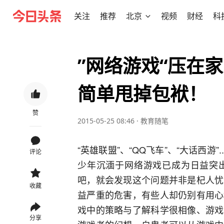
关注
推荐
北京
视频
财经
科
”网络游戏“压在
简单甩掉包袱！
赞
2015-05-25 08:46
·
教育随笔
“英雄联盟”、“QQ飞车”、“大话西游
评论
少年沉湎于网络游戏已成为日益突
吧，就会发现这个问题并非是杞人忧
收藏
益严重的危害，有些人却仍别有用心
戏中的策略与了解科学很相像、游戏
分享