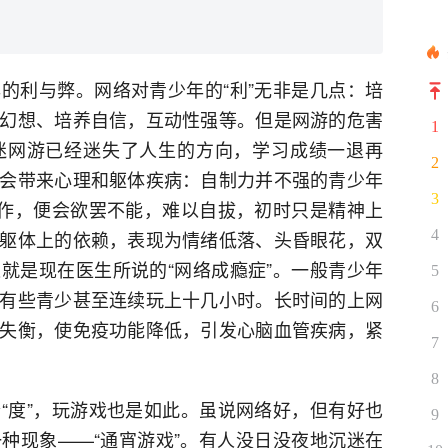
的利与弊。网络对青少年的“利”无非是几点：培
幻想、培养自信，互动性强等。但是网游的危害
1
迷网游已经迷失了人生的方向，学习成绩一退再
2
会带来心理和躯体疾病：自制力并不强的青少年
3
发作，便会欲罢不能，难以自拔，初时只是精神上
躯体上的依赖，表现为情绪低落、头昏眼花，双
4
就是现在医生所说的“网络成瘾症”。一般青少年
5
有些青少甚至连续玩上十几小时。长时间的上网
6
失衡，使免疫功能降低，引发心脑血管疾病，紧
7
8
“度”，玩游戏也是如此。虽说网络好，但有好也
9
种现象——“通宵游戏”。有人没日没夜地沉迷在