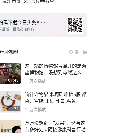
泉州市委书记张毅恭被查
扫码下载今日头条APP
看最新、最热资讯内容
精彩视频
换一换
这一站的博物馆盲盒开的是海
盐博物馆，没想到竟然这么好
逛！
01:49
11万
次播放
钩针宠物猫咪项圈 唯棉5股 颜
色：军绿 正红 乳白 鸡黄
10:21
11万
次播放
万万没想到，“发呆”居然有这
么多好处 #硬核健康科普行动