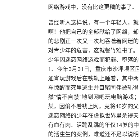
网络游戏中，没有比这更糟的事了。
曾经听人这样说，有一个年轻人，就
啊！他把自己的全部献给了网络，却
的悲剧正一次又一次地吞噬着网迷的
对青少年的危害，这就謦竹难书了。
少年因迷恋网络游戏而犯罪、堕落的
1、今年3月31日，重庆市沙坪坝区回
通宵玩游戏后在铁轨上睡着，其中两
车惊醒而死里逃生并目睹同伴被轧得
然“情不自禁”地到网吧玩电脑游戏
某，因偷不着钱上网，竟将40岁的父
迷恋网络的少年在虚拟世界里杀得天
有血有肉、活蹦乱跳的年仅14岁的
的活生生的案例，难道还不足以说明