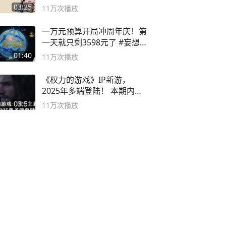
03:25
11万
次播放
一万元预算开局冲周年庆！第
一天就只剩3598元了 #妄想山
海
01:40
11万
次播放
《权力的游戏》IP新游，
2025年多端登陆！ 本期内容
概要
03:51
11万
次播放