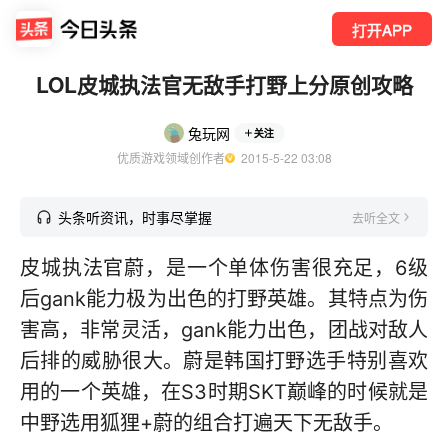
打开APP
LOL皮城执法官无敌手打野上分原创攻略
兔玩网
关注
优质游戏领域创作者
  2015-5-22 03:08
头条听资讯，时事尽掌握
去听全文
皮城执法官蔚，是一个单体伤害很充足，6级
后gank能力极为出色的打野英雄。其特点为伤
害高，非常灵活，gank能力出色，团战对敌人
后排的威胁很大。蔚是韩国打野选手特别喜欢
用的一个英雄，在S3时期SKT巅峰的时候就是
中野选用狐狸+蔚的组合打遍天下无敌手。