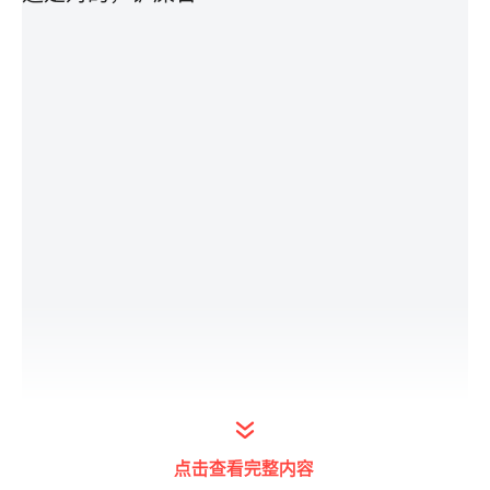
点击查看完整内容