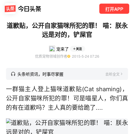
打开APP
道歉贴，公开自家猫咪所犯的罪！ 喵：朕永
远是对的，铲屎官
宠来了
关注
优质宠物领域创作者
  2015-5-24 07:26
头条听资讯，时事尽掌握
去听全文
一群猫主人登上猫咪道歉贴(Cat shaming)，
公开自家猫咪所犯的罪！可是喵星人，你们真
的有在道歉吗？主人真的要给跪了....