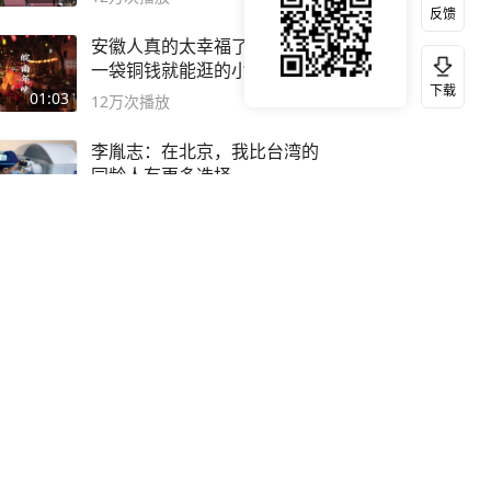
反馈
安徽人真的太幸福了！ 这个
一袋铜钱就能逛的小镇
下载
01:03
12万
次播放
李胤志：在北京，我比台湾的
同龄人有更多选择
07:43
11万
次播放