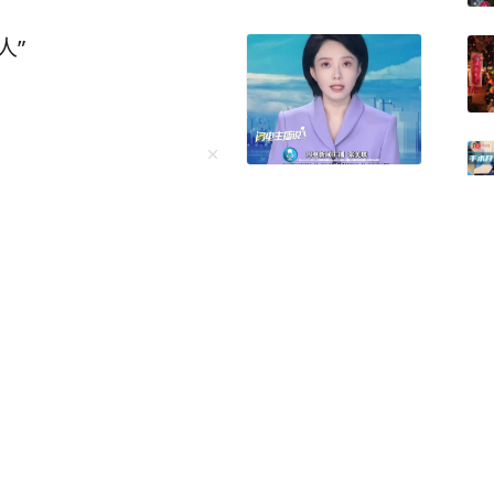
两种截然不同的逻辑，注定了两国的发展轨迹天差
人”
一个大文明的容器，里面装的是共同的文化记忆
 马丁·雅克在1990年代就开
山海经》后沉默了，说：“中国的核心是几千年传
开天辟地的第一斧，到精
方账号
关注
干戚的悲壮，这些看似荒诞的神话叙事，实则是
缢前哭着说“本来还想多活
暴，发文宣布“退圈” 当地
20多岁日本籍女网红在首
这种主动创造的精神，在大禹治水的传说中达到巅
进行直播时自杀身亡，整
那样等待神谕，而是 "三过家门而不入"，用疏导
na是韩国男团ENHYPE
暴，政府回应：打人男
YPEN美国巡演期间，她
儿童
口，义和团勇士手持大刀冲向侵略者的枪口。近
力未果，随后西村力在直
长征壮举到抗美援朝，中华民族始终在绝境中绽
注”，粉丝对号入座锁定M