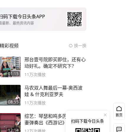
扫码下载今日头条APP
看最新、最热资讯内容
精彩视频
换一换
邢台壹号院即买即住，还有心
动好礼。确定不研究下？
01:15
11万
次播放
马农双人舞最后一幕-奥西波
娃 & 什克利亚罗夫
08:55
11万
次播放
首页
综艺：琴瑟和鸣多厉害？小夫
扫码下载今日头条
妻弹奏出《西游记》，绝了
12:14
12万
次播放