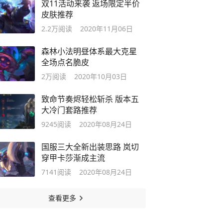
双11活动来袭 返场限定半价
皮肤推荐
2.2万
阅读
2020年11月06日
森林小法明昼体系最大克星
全场点名脆皮
2万
阅读
2020年10月03日
致命节奏烬轻松斩杀 版本五
大冷门套路推荐
9245
阅读
2020年08月24日
国服三大全新出装思路 岚切
穿甲卡莎渐成主流
7141
阅读
2020年08月24日
查看更多