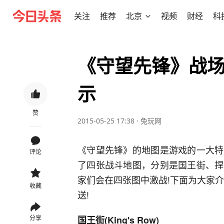
关注
推荐
北京
视频
财经
科
《守望先锋》战场
示
赞
2015-05-25 17:38
·
兔玩网
《守望先锋》的地图是游戏的一大特
评论
了四张战斗地图，分别是国王街、捍
家们会在四张图中激战!下面为大家
收藏
送!
分享
国王街(King's Row)