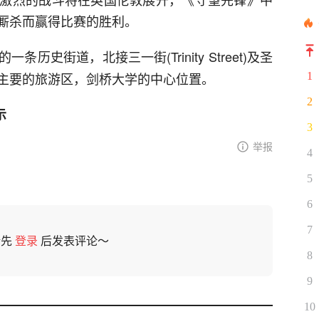
厮杀而赢得比赛的胜利。
历史街道，北接三一街(Trinity Street)及圣
主要的旅游区，剑桥大学的中心位置。
1
2
示
3
举报
4
5
6
7
请先
登录
后发表评论～
8
9
10