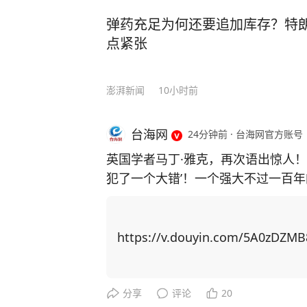
弹药充足为何还要追加库存？特
点紧张
澎湃新闻
10小时前
台海网
24分钟前
·
台海网官方账号
英国学者马丁·雅克，再次语出惊人！
犯了一个大错’！一个强大不过一百年
有五千年文明历史，起码在世界巅峰
深受儒家文化影响的国人不争不抢、和
雅克说了一句让整个西方都头疼的话
https://v.douyin.com/5A0zDZM
着中国的GDP、制造业、芯片，以为中
桥大学高级研究员马丁·雅克道出了答案： “中国一直在走自己的路，没有
预想，变成西方。而且，中国永远也
分享
评论
20