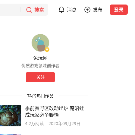
搜索
消息
发布
登录
兔玩网
优质游戏领域创作者
关注
TA的热门作品
季前赛野区改动出炉 魔沼蛙
成玩家必争野怪
4.2万
阅读
2020年09月29日