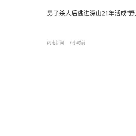
被西方'同化'。” 沃尔夫也在接受《环球时报》专访时直言，中国是"经济服务于人
民"，美国则是"人民服务于经济"，
男子杀人后逃进深山21年活成“野
地别。 举个例子，西方国家可能觉得“国家”是近代才有的东西，靠法律和制度把一群
人绑在一起。但在中国，国家更像是
和生活方式。 马丁·雅克告诉他们，中国根本不是“玩家”，是另一个游戏的“制定者”。
闪电新闻
6小时前
中国的逻辑不是国家之间的竞争，而是文明体系的重启！
始研究中国文化，他在通读了几遍《
下来的文明体系，而不是单纯的领土或政府形式。” 从盘古
极目新闻
7小时前
·
楚天都市报官
卫衔石填海的执着，再到刑天断头舞
日本女网红韩国直播时自杀身亡，自
一个民族用隐喻书写的精神史诗！ 对比希腊神话中的普罗米修斯盗火，马丁·雅克发现
一会儿”；此前曾因追男星一句话遭网
了文明基因的根本差异。 当西方人等待神明赐予火种时，中国先民早已在钻木取火的
时间8月5日凌晨，一名居住在韩国的
分享
3
27
火星里，写下"人定胜天" 的宣言。
尔龙山区汉江路洞一处公寓式住宅内
峰 —— 面对滔滔洪水，不是像诺亚
个过程被直播画面完整记录。 据悉，Mi
甘肃积石山一男孩遭两人殴打施
的智慧驯服自然。 当蒙古铁骑踏破临安城，文天祥在零丁洋上写下"人生自古谁无死"
N成员西村力的资深粉丝。7月底ENH
孩大两三岁，被打男孩不是留守
的绝唱；当八国联军的炮火染红大沽
托队友金善禹转交向日葵道具给西村
代史上，从虎门销烟到五四运动，从
播中隐晦批评“某些粉丝只想要个人关