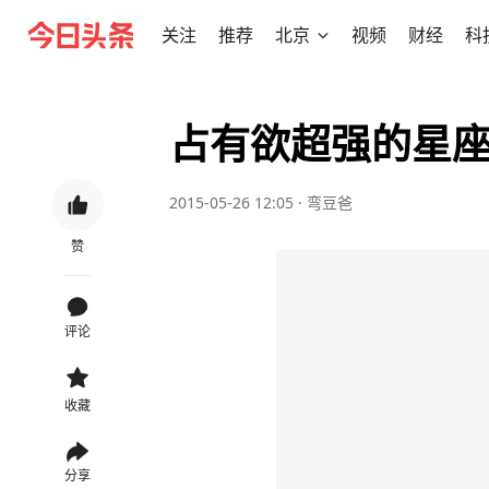
关注
推荐
北京
视频
财经
科
占有欲超强的星座T
2015-05-26 12:05
·
弯豆爸
赞
评论
收藏
分享