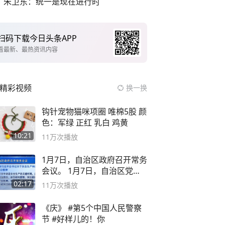
朱卫东：统一是现在进行时
扫码下载今日头条APP
看最新、最热资讯内容
精彩视频
换一换
钩针宠物猫咪项圈 唯棉5股 颜
色：军绿 正红 乳白 鸡黄
10:21
11万
次播放
1月7日，自治区政府召开常务
会议。 1月7日，自治区党委
副书记
02:17
11万
次播放
《庆》 #第5个中国人民警察
节 #好样儿的！你