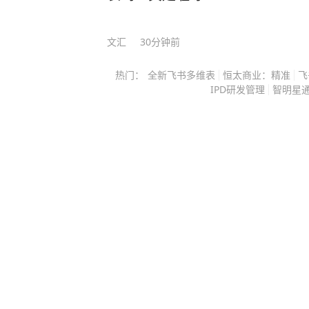
人，实则漏洞百出，这部分资产涵盖
资、贸易债权等各类资产，和俄罗斯
文汇
30分钟前
备资金完全不同。 我国海外资产大
供应链，深度嵌入西方商业体系，一
热门：
全新飞书多维表
恒太商业：精准
飞
是中国，依赖中国廉价商品、供应链
IPD研发管理
智明星
会率先崩盘。 更关键的是，中国拥
需市场，经济抗压能力远超俄罗斯，
路，根本无法打破我国的经济底盘，
不成立。 反观我们手中7590亿美
不高，却精准掐住美国金融体系的死
不是总量，而是流动性。 美国国债
旦我国大规模、分批抛售持仓，会直
美债市场的稳定根基。 美债是全球
益率一旦失控，美国房贷利率、企业
面崩盘，美国政府发债融资的成本也
步。 此前美国小规模资金抽离就曾