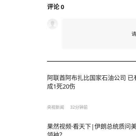
评论
0
阿联酋阿布扎比国家石油公司 已有
成1死20伤
央视新闻
32分钟前
果然视频·看天下|伊朗总统质问
领袖？