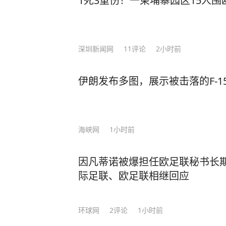
1死3重伤！一柬埔寨园区15人围
奋勇地送上来！你觉得我现在会让你
某开展吹气式酒精检测，初步结果为9
酒驾驶机动车。随后，舒某被带至医
深圳新闻网
11
评论
2小时前
果为118.2毫克/100毫升，属于醉
时左右连续饮用过两瓶啤酒及二两白
伊朗发布多图，展示被击落的F-
心存侥幸，自认为酒气已消，便驾驶
站充电。 最终，舒某因醉酒驾驶机
门依法吊销机动车驾驶证，5年内不得
0元。 酒驾醉驾既是对自身安全的
海峡网
1小时前
视。侥幸驾驶，必将受到法律的严惩
警）
因凡蒂诺被爆担任欧足联秘书长
际足联、欧足联相继回应
环球网
2
评论
1小时前