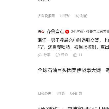
齐鲁晚报网
10
评论
3小时前
齐鲁壹点
3小时前
·
齐鲁壹点官方
浙江一男子凌晨充电时遇到交警，上
吗”，还自曝喝酒，被当场控制，查出
管部门查获一起饮酒后驾车“送上门”
分享
评论
11
是怎么回事。 7月26日0时许，余
交警在加油站处理事故时，正在一旁
全球石油巨头因美伊战事大赚一
警在场，因好奇心驱使，下车走上前围
警发问：“你们查酒驾吗？” 这句突
警的高度警觉。交警回应：“在处理事
财经杂志
1
评论
3小时前
问询，舒某毫无防备地说：“我喝了
怕死了！” 舒某这一发言着实震惊了
语顿、想撤离之时，交警将其拦下：