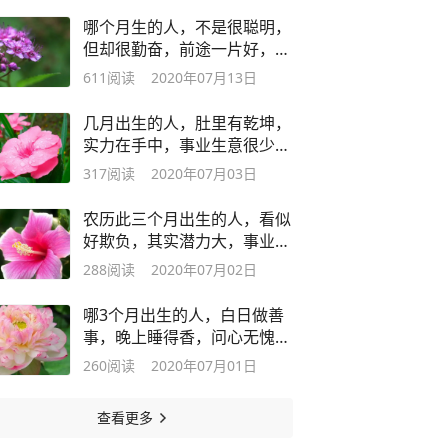
哪个月生的人，不是很聪明，
但却很勤奋，前途一片好，事
业年年强
611
阅读
2020年07月13日
几月出生的人，肚里有乾坤，
实力在手中，事业生意很少
亏，很少凉
317
阅读
2020年07月03日
农历此三个月出生的人，看似
好欺负，其实潜力大，事业生
意有后劲
288
阅读
2020年07月02日
哪3个月出生的人，白日做善
事，晚上睡得香，问心无愧，
赚钱不累
260
阅读
2020年07月01日
查看更多