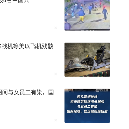
殴4名中国人
走吗？”现场警力立即对舒
5毫克/100毫升，涉嫌醉
院进行血液酒精检测，结
酒驾驶。 经询问，舒某前晚8
酒后入睡，次日0时醒来，
15战机等美以飞机残骸
机动车前往家对面的加油
动车的违法行为，被交管部
重新考取，并处罚款150
忽视，也是对他人生命的漠
。 （钱江晚报、杭州交
期间与女员工有染，国