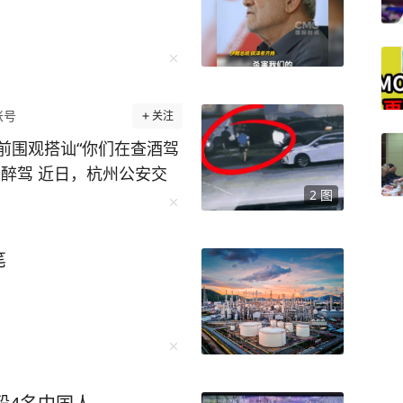
账号
关注
前围观搭讪“你们在查酒驾
醉驾 近日，杭州公安交
2
图
的违法案例。一起来看看
杭公安交管大队五常中队执勤
等候充电位的舒某见有交
笔
观“吃瓜”，并主动向交
兀的问话立刻引起了执勤交
故，怎么了？”面对交警
瓶啤酒，我怕你查酒驾，我
在场警力。正当舒某一时
“你喝了一瓶啤酒，还自告