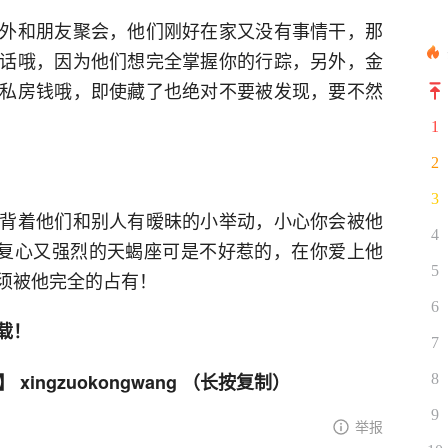
外和朋友聚会，他们刚好在家又没有事情干，那
话哦，因为他们想完全掌握你的行踪，另外，金
私房钱哦，即使藏了也绝对不要被发现，要不然
1
2
3
背着他们和别人有暧昧的小举动，小心你会被他
4
报复心又强烈的天蝎座可是不好惹的，在你爱上他
5
须被他完全的占有！
6
载！
7
ingzuokongwang （长按复制）
8
9
举报