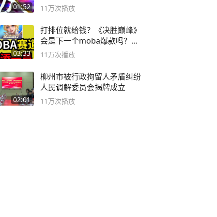
01:52
11万
次播放
打排位就给钱？《决胜巅峰》
会是下一个moba爆款吗？#
决胜巅峰
03:33
11万
次播放
柳州市被行政拘留人矛盾纠纷
人民调解委员会揭牌成立
02:01
11万
次播放