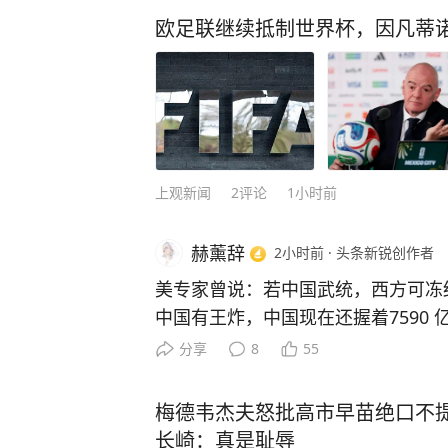
欧足联继续抵制世界杯，因凡蒂诺
上观新闻
2
评论
1小时前
赫薰辞
2小时前
·
头条新锐创作者
美专家曾说：若中国武统，西方可冻结
中国有王炸，中国现在还握着7590
破脸的时候，分批抛售就能让美国国
分享
8
55
早是美国智库罗迪姆集团的丹尼尔・
尔大学教授普拉萨德也跟着附和，大
梅德韦杰夫怒批高市早苗绝口不
演报告。 首先要认清，冻结3.2万
长崎：真是耻辱