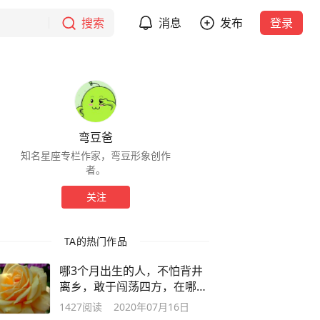
搜索
消息
发布
登录
弯豆爸
知名星座专栏作家，弯豆形象创作
者。
关注
TA的热门作品
哪3个月出生的人，不怕背井
离乡，敢于闯荡四方，在哪都
能赚到钱
1427
阅读
2020年07月16日