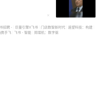
央行外储、企业海外投
单纯存放于欧美市场的储
多是绑定实体贸易与全球
旦强行冻结，受损的不只
书招聘 -
巨量引擎X飞书
门店数智新时代
遥望科技：构建
支撑的欧美企业、进口商
通携手飞
飞书 - 智能
郑煤机：数字驱
有完整工业体系和超大内
西方照搬旧的金融制裁套
所谓的金融战从一开始就
债，看似占美债总规模比例
穴，美债市场的核心命脉
二级市场承载力有限，一
接形成流动性黑洞，击穿
资产定价的核心锚点，收
融资成本、股市估值会全
会飙升至难以承受的地
引发市场动荡，若是我方