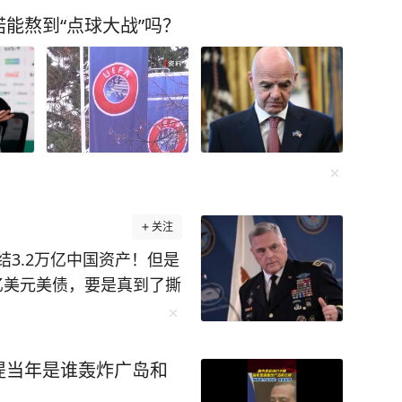
能熬到“点球大战”吗？
关注
3.2万亿中国资产！但是
 亿美元美债，要是真到了撕
债市场天翻地覆。这话最
罗森抛出来的，后来康奈
西洋理事会还专门做了推
提当年是谁轰炸广岛和
亿海外资产的威慑，看似吓