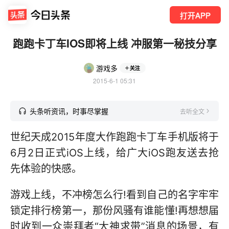
打开APP
跑跑卡丁车IOS即将上线 冲服第一秘技分享
游戏多
关注
2015-6-1 05:31
头条听资讯，时事尽掌握
去听全文
世纪天成2015年度大作跑跑卡丁车手机版将于
6月2日正式iOS上线，给广大iOS跑友送去抢
先体验的快感。
游戏上线，不冲榜怎么行!看到自己的名字牢牢
锁定排行榜第一，那份风骚有谁能懂!再想想届
时收到一众崇拜者“大神求带”消息的场景，有