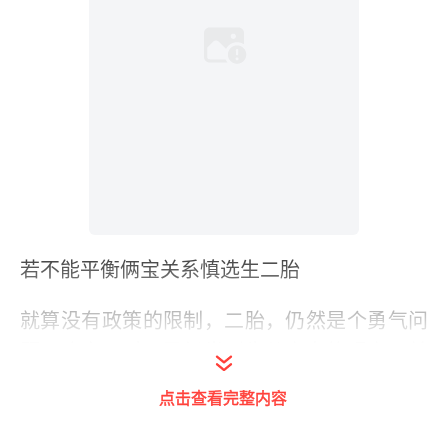
若不能平衡俩宝关系慎选生二胎
就算没有政策的限制，二胎，仍然是个勇气问
题。确实，对于已经尝到生儿育女的艰辛，并
且仍在这条路上摸索的宝爸宝妈来说，二胎可
点击查看完整内容
不仅仅是多一张嘴的问题，生活质量、经济压
力、事业追求就像几座大山一样立在不远处，